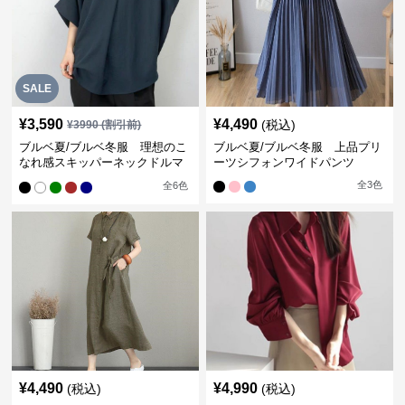
SALE
¥
3,590
¥
4,490
(税込)
¥
3990
(割引前)
ブルベ夏/ブルベ冬服 理想のこ
ブルベ夏/ブルベ冬服 上品プリ
なれ感スキッパーネックドルマ
ーツシフォンワイドパンツ
ン袖ブラウス
全
3
色
全
6
色
¥
4,490
¥
4,990
(税込)
(税込)