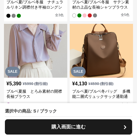
ブルベ夏/ブルベ冬服 ナチュラ
ブルベ夏/ブルベ冬服 サテン素
ルリネン調襟付き半袖ロングシ
材の上品な長袖シャツブラウス
ャツワンピース
全
5
色
全
3
色
SALE
SALE
¥
5,390
¥
4,130
¥
5990
(割引前)
¥
4590
(割引前)
ブルベ夏服 とろみ素材の開襟
ブルベ夏/ブルベ冬バッグ 多機
長袖ブラウス
能二層式リュックサック通勤通
学対応型
全
3
色
選択中の商品: S / ブラック
›
人気アイテム一覧へ
購入画面に進む