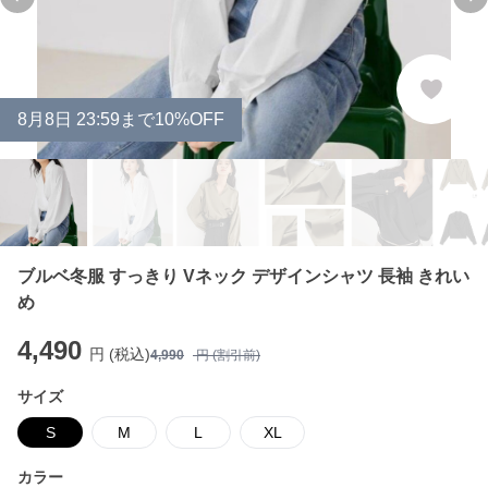
Previous slide
Ne
8
月
8
日 23:59まで10%OFF
ブルベ冬服 すっきり Vネック デザインシャツ 長袖 きれい
め
4,490
円 (税込)
4,990
円 (割引前)
サイズ
S
M
L
XL
カラー