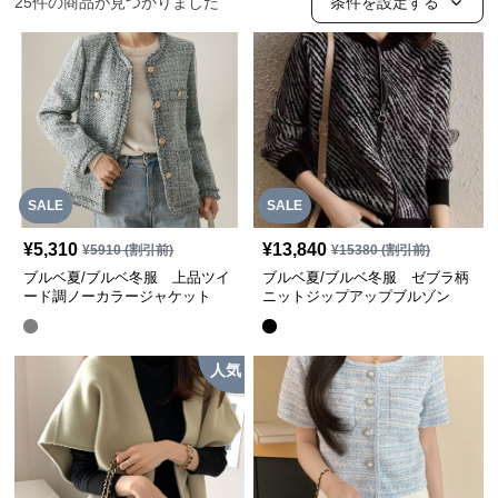
25
件の商品が見つかりました
条件を設定する
SALE
SALE
¥
5,310
¥
13,840
¥
5910
(割引前)
¥
15380
(割引前)
ブルベ夏/ブルベ冬服 上品ツイ
ブルベ夏/ブルベ冬服 ゼブラ柄
ード調ノーカラージャケット
ニットジップアップブルゾン
人気