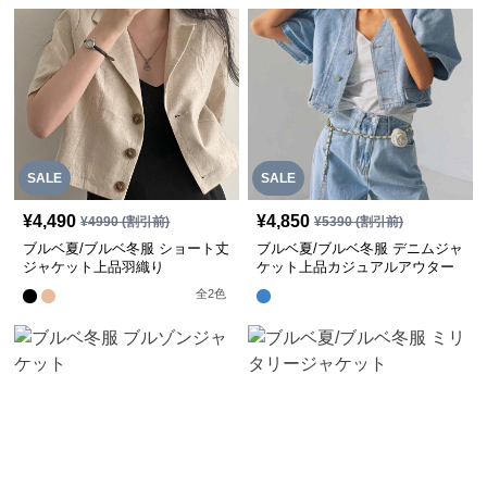
SALE
SALE
¥
4,490
¥
4,850
¥
4990
(割引前)
¥
5390
(割引前)
ブルベ夏/ブルベ冬服 ショート丈
ブルベ夏/ブルベ冬服 デニムジャ
ジャケット上品羽織り
ケット上品カジュアルアウター
全
2
色