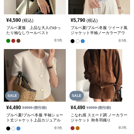
¥
4,590
¥
5,790
(税込)
(税込)
ブルベ夏服 上品な大人のゆっ
ブルベ夏/ブルベ冬服 ツイード風
たり袖なしウールベスト
ジャケット半袖ノーカラーアウ
ター【即納】
全
3
色
全
3
色
SALE
SALE
¥
4,490
¥
4,490
¥
4990
(割引前)
¥
4990
(割引前)
ブルベ夏/ブルベ冬服 半袖ショー
こなれ感 スエード調 ノーカラー
ト丈ジャケット上品カジュアル
ジャケット 秋冬羽織り
アウター
全
2
色
全
3
色