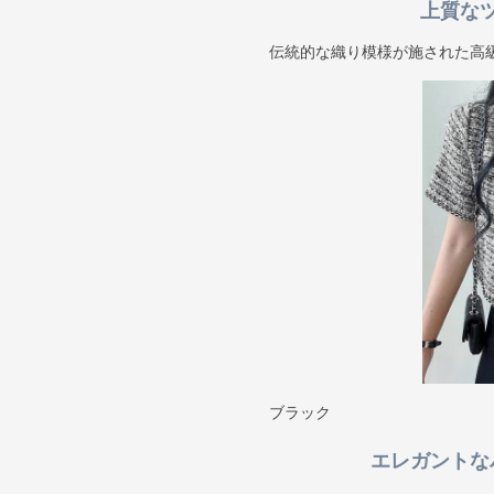
上質な
伝統的な織り模様が施された高
ブラック
エレガントな