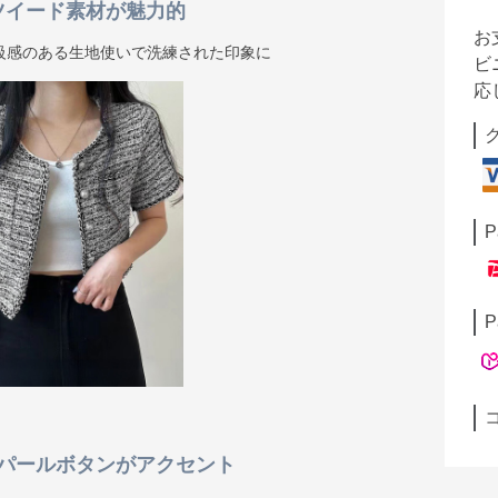
ツイード素材が魅力的
お
級感のある生地使いで洗練された印象に
ビ
応
P
P
パールボタンがアクセント