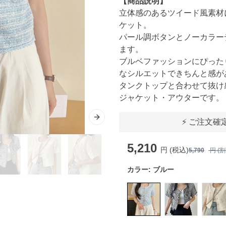
【商品説明】
立体感のあるツイード風素材
ケット。
パール調ボタンとノーカラー
ます。
ブルベファッションにぴった
なシルエットできちんと感が
タンクトップと合わせて抜け
ジャケット・アウターです。
Next slide
⚡ ご注文確
5,210
円 (税込)
5,790
円 (
カラー:
ブルー