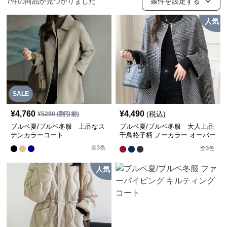
7
件の商品が見つかりました
条件を設定する
人気
SALE
¥
4,760
¥
4,490
(税込)
¥
5290
(割引前)
ブルベ夏/ブルベ冬服 上品なス
ブルベ夏/ブルベ冬服 大人上品
テンカラーコート
千鳥格子柄 ノーカラー オーバー
サイズコート
全
3
色
全
3
色
人気