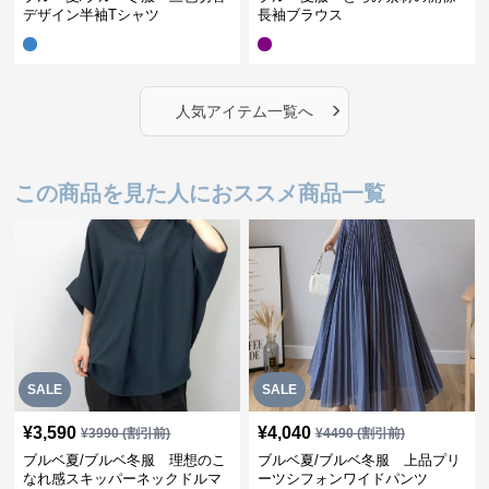
デザイン半袖Tシャツ
長袖ブラウス
›
人気アイテム一覧へ
この商品を見た人におススメ商品一覧
SALE
SALE
¥
3,590
¥
4,040
¥
3990
(割引前)
¥
4490
(割引前)
ブルベ夏/ブルベ冬服 理想のこ
ブルベ夏/ブルベ冬服 上品プリ
なれ感スキッパーネックドルマ
ーツシフォンワイドパンツ