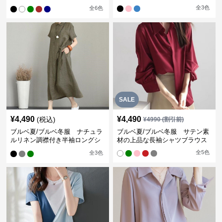
ン袖ブラウス
全
3
色
全
6
色
SALE
¥
4,490
¥
4,490
(税込)
¥
4990
(割引前)
ブルベ夏/ブルベ冬服 ナチュラ
ブルベ夏/ブルベ冬服 サテン素
ルリネン調襟付き半袖ロングシ
材の上品な長袖シャツブラウス
ャツワンピース
全
5
色
全
3
色