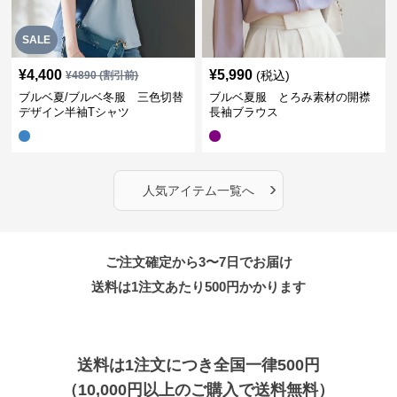
SALE
¥
4,400
¥
5,990
(税込)
¥
4890
(割引前)
ブルベ夏/ブルベ冬服 三色切替
ブルベ夏服 とろみ素材の開襟
デザイン半袖Tシャツ
長袖ブラウス
›
人気アイテム一覧へ
ご注文確定から3〜7日でお届け
送料は1注文あたり
500
円かかります
送料は1注文につき全国一律500円
（10,000円以上のご購入で送料無料）