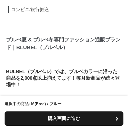
コンビニ/銀行振込
ブルべ夏 & ブルべ冬専門ファッション通販ブラン
ド｜BLUBEL（ブルベル）
BULBEL（ブルベル）では、ブルベカラーに沿った
商品を2,000点以上揃えてます！毎月新商品が続々登
場中！
選択中の商品: M(Free) / ブルー
BULBEL（ブルベル）では、ブルべさんに似合い、
肌の透明感を上げるブルベカラーだけを用意してい
購入画面に進む
るので、一瞬で自分が引き立つ神色アイテムと出会
えます。