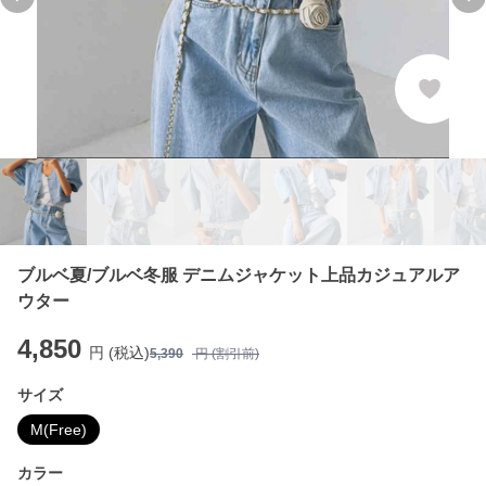
Previous slide
Ne
ブルベ夏/ブルベ冬服 デニムジャケット上品カジュアルア
ウター
4,850
円 (税込)
5,390
円 (割引前)
サイズ
M(Free)
カラー