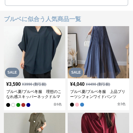
ブルベに似合う人気商品一覧
SALE
SALE
¥
3,590
¥
4,040
¥
3990
(割引前)
¥
4490
(割引前)
ブルベ夏/ブルベ冬服 理想のこ
ブルベ夏/ブルベ冬服 上品プリ
なれ感スキッパーネックドルマ
ーツシフォンワイドパンツ
ン袖ブラウス
全
3
色
全
6
色