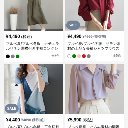
SALE
¥
4,490
¥
4,490
(税込)
¥
4990
(割引前)
ブルベ夏/ブルベ冬服 ナチュラ
ブルベ夏/ブルベ冬服 サテン素
ルリネン調襟付き半袖ロングシ
材の上品な長袖シャツブラウス
ャツワンピース
全
5
色
全
3
色
SALE
¥
4,400
¥
5,990
(税込)
¥
4890
(割引前)
ブルベ夏/ブルベ冬服 三色切替
ブルベ夏服 とろみ素材の開襟