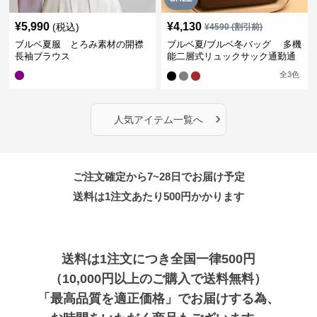
¥
5,990
¥
4,130
(税込)
¥
4590
(割引前)
ブルベ夏服 とろみ素材の開襟
ブルベ夏/ブルベ冬バッグ 多機
長袖ブラウス
能二層式リュックサック通勤通
学対応型
全
3
色
›
人気アイテム一覧へ
ご注文確定から7~28日でお届け予定
送料は1注文あたり
500
円かかります
送料は1注文につき全国一律500円
（10,000円以上のご購入で送料無料）
「最高品質を適正価格」でお届けする為、