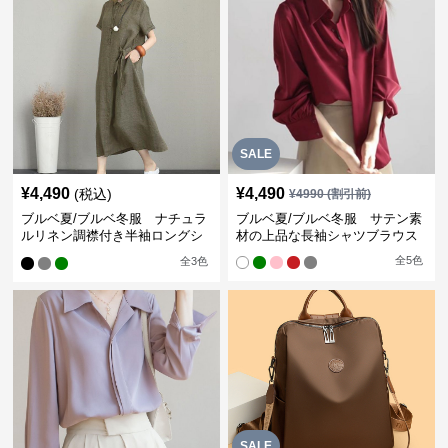
SALE
¥
4,490
¥
4,490
(税込)
¥
4990
(割引前)
ブルベ夏/ブルベ冬服 ナチュラ
ブルベ夏/ブルベ冬服 サテン素
ルリネン調襟付き半袖ロングシ
材の上品な長袖シャツブラウス
ャツワンピース
全
5
色
全
3
色
SALE