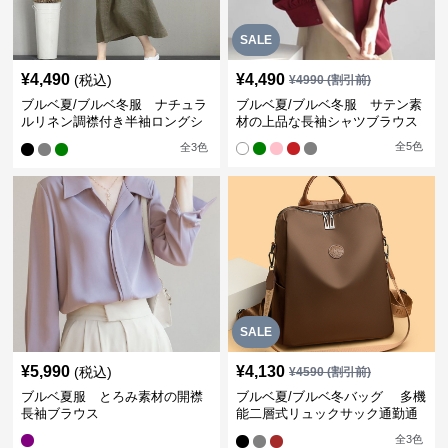
SALE
¥
4,490
¥
4,490
(税込)
¥
4990
(割引前)
ブルベ夏/ブルベ冬服 ナチュラ
ブルベ夏/ブルベ冬服 サテン素
ルリネン調襟付き半袖ロングシ
材の上品な長袖シャツブラウス
ャツワンピース
全
5
色
全
3
色
SALE
¥
5,990
¥
4,130
(税込)
¥
4590
(割引前)
ブルベ夏服 とろみ素材の開襟
ブルベ夏/ブルベ冬バッグ 多機
長袖ブラウス
能二層式リュックサック通勤通
学対応型
全
3
色