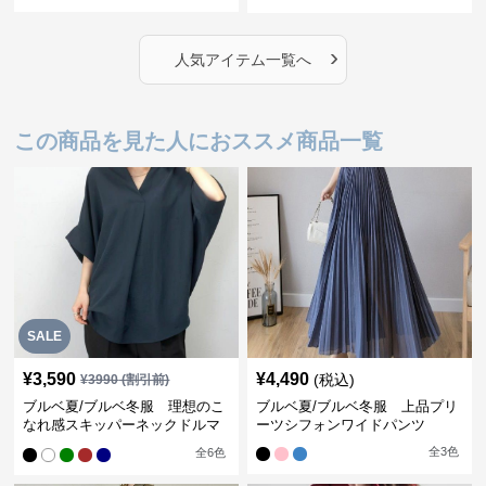
›
人気アイテム一覧へ
この商品を見た人におススメ商品一覧
SALE
¥
3,590
¥
4,490
(税込)
¥
3990
(割引前)
ブルベ夏/ブルベ冬服 理想のこ
ブルベ夏/ブルベ冬服 上品プリ
なれ感スキッパーネックドルマ
ーツシフォンワイドパンツ
ン袖ブラウス
全
3
色
全
6
色