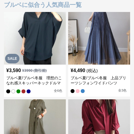
ブルベに似合う人気商品一覧
SALE
¥
3,590
¥
4,490
(税込)
¥
3990
(割引前)
ブルベ夏/ブルベ冬服 理想のこ
ブルベ夏/ブルベ冬服 上品プリ
なれ感スキッパーネックドルマ
ーツシフォンワイドパンツ
ン袖ブラウス
全
3
色
全
6
色