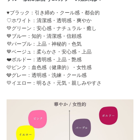
♥ブラック：引き締め・クール感・都会的
♡ホワイト：清潔感・透明感・爽やか
💚グリーン：安心感・ナチュラル・癒し
💙ブルー：知的・清潔感・信頼感
💜パープル：上品・神秘的・色気
🤎ベージュ：柔らかさ・安心感・上品
❤️ボルドー：透明感・上品・艶感
🩷ピンク：血色感（健康的）・女性感
🩶グレー：透明感・洗練・クール感
💛イエロー：明るさ・元気・親しみやすさ