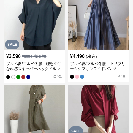
SALE
¥
3,590
¥
4,490
(税込)
¥
3990
(割引前)
ブルベ夏/ブルベ冬服 理想のこ
ブルベ夏/ブルベ冬服 上品プリ
なれ感スキッパーネックドルマ
ーツシフォンワイドパンツ
ン袖ブラウス
全
3
色
全
6
色
SALE