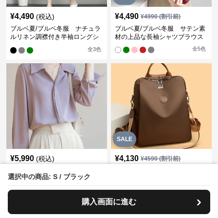
¥
4,490
¥
4,490
(税込)
¥
4990
(割引前)
ブルベ夏/ブルベ冬服 ナチュラ
ブルベ夏/ブルベ冬服 サテン素
ルリネン調襟付き半袖ロングシ
材の上品な長袖シャツブラウス
ャツワンピース
全
5
色
全
3
色
SALE
¥
5,990
¥
4,130
(税込)
¥
4590
(割引前)
ブルベ夏服 とろみ素材の開襟
ブルベ夏/ブルベ冬バッグ 多機
選択中の商品: S / ブラック
長袖ブラウス
能二層式リュックサック通勤通
学対応型
全
3
色
購入画面に進む