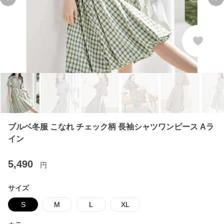
Previous slide
Ne
ブルベ冬服 こなれ チェック柄 長袖シャツワンピース Aラ
イン
5,490
円
サイズ
S
M
L
XL