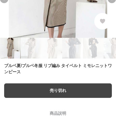
Previous slide
Ne
ブルベ夏/ブルベ冬服 リブ編み タイベルト ミモレニットワ
ンピース
売り切れ
商品説明