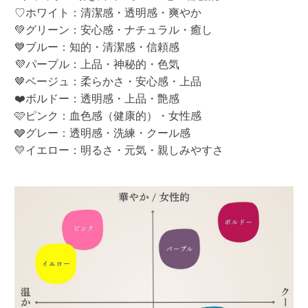
♡ホワイト：清潔感・透明感・爽やか
💚グリーン：安心感・ナチュラル・癒し
💙ブルー：知的・清潔感・信頼感
💜パープル：上品・神秘的・色気
🤎ベージュ：柔らかさ・安心感・上品
❤️ボルドー：透明感・上品・艶感
🩷ピンク：血色感（健康的）・女性感
🩶グレー：透明感・洗練・クール感
💛イエロー：明るさ・元気・親しみやすさ