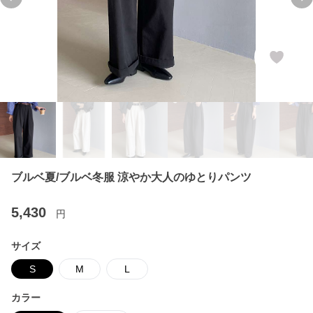
Previous slide
Ne
ブルベ夏/ブルベ冬服 涼やか大人のゆとりパンツ
5,430
円
サイズ
S
M
L
カラー