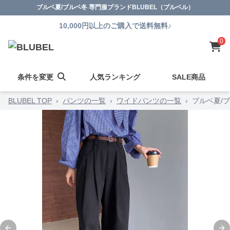
ブルベ夏/ブルベ冬 専門服ブランドBLUBEL（ブルベル）
10,000円以上のご購入で送料無料♪
0
条件を変更
人気ランキング
SALE商品
BLUBEL TOP
›
パンツの一覧
›
ワイドパンツの一覧
›
ブルベ夏/