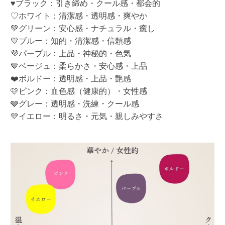
♥ブラック：引き締め・クール感・都会的
♡ホワイト：清潔感・透明感・爽やか
💚グリーン：安心感・ナチュラル・癒し
💙ブルー：知的・清潔感・信頼感
💜パープル：上品・神秘的・色気
🤎ベージュ：柔らかさ・安心感・上品
❤️ボルドー：透明感・上品・艶感
🩷ピンク：血色感（健康的）・女性感
🩶グレー：透明感・洗練・クール感
💛イエロー：明るさ・元気・親しみやすさ