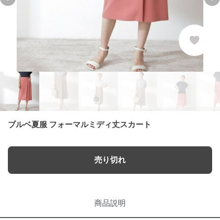
Previous slide
Ne
ブルベ夏服 フォーマルミディ丈スカート
売り切れ
商品説明