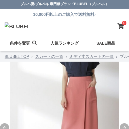
ブルベ夏/ブルベ冬 専門服ブランドBLUBEL（ブルベル）
10,000円以上のご購入で送料無料♪
0
条件を変更
人気ランキング
SALE商品
BLUBEL TOP
›
スカートの一覧
›
ミディ丈スカートの一覧
›
ブル