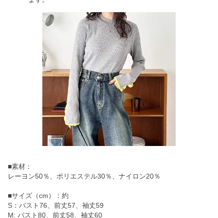
■素材：
レーヨン50％、ポリエステル30％、ナイロン20％
■サイズ（cm）：約
S：バスト76、前丈57、袖丈59
M: バスト80、前丈58、袖丈60