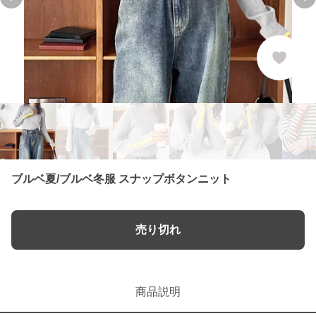
Previous slide
Ne
ブルベ夏/ブルベ冬服 スナップボタンニット
売り切れ
商品説明