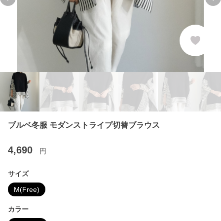
Previous slide
Ne
ブルベ冬服 モダンストライプ切替ブラウス
4,690
円
サイズ
M(Free)
カラー