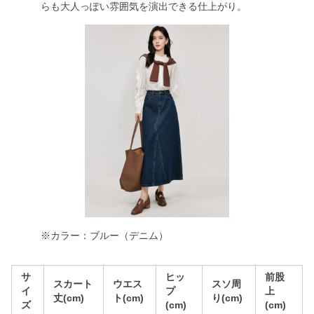
らも大人っぽい雰囲気を演出できる仕上がり。
※カラー：ブルー（デニム）
サ
ヒッ
前股
スカート
ウエス
スソ周
イ
プ
上
丈(cm)
ト(cm)
り(cm)
ズ
(cm)
(cm)