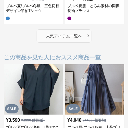
ブルベ夏/ブルベ冬服 三色切替
ブルベ夏服 とろみ素材の開襟
デザイン半袖Tシャツ
長袖ブラウス
›
人気アイテム一覧へ
この商品を見た人におススメ商品一覧
SALE
SALE
¥
3,590
¥
4,040
¥
3990
(割引前)
¥
4490
(割引前)
ブルベ夏/ブルベ冬服 理想のこ
ブルベ夏/ブルベ冬服 上品プリ