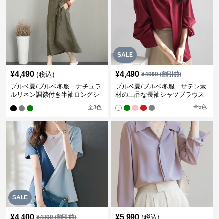
SALE
¥
4,490
¥
4,490
(税込)
¥
4990
(割引前)
ブルベ夏/ブルベ冬服 ナチュラ
ブルベ夏/ブルベ冬服 サテン素
ルリネン調襟付き半袖ロングシ
材の上品な長袖シャツブラウス
ャツワンピース
全
5
色
全
3
色
SALE
¥
4,400
¥
5,990
(税込)
¥
4890
(割引前)