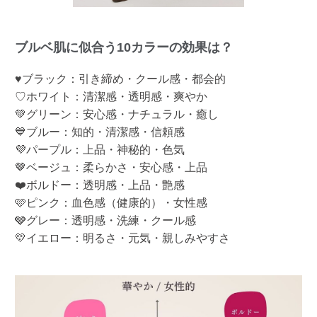
ブルベ肌に似合う10カラーの効果は？
♥ブラック：引き締め・クール感・都会的
♡ホワイト：清潔感・透明感・爽やか
💚グリーン：安心感・ナチュラル・癒し
💙ブルー：知的・清潔感・信頼感
💜パープル：上品・神秘的・色気
🤎ベージュ：柔らかさ・安心感・上品
❤️ボルドー：透明感・上品・艶感
🩷ピンク：血色感（健康的）・女性感
🩶グレー：透明感・洗練・クール感
💛イエロー：明るさ・元気・親しみやすさ