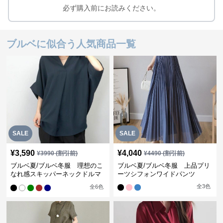
必ず購入前にお読みください。
ブルベに似合う人気商品一覧
SALE
SALE
¥
3,590
¥
4,040
¥
3990
(割引前)
¥
4490
(割引前)
ブルベ夏/ブルベ冬服 理想のこ
ブルベ夏/ブルベ冬服 上品プリ
なれ感スキッパーネックドルマ
ーツシフォンワイドパンツ
ン袖ブラウス
全
3
色
全
6
色