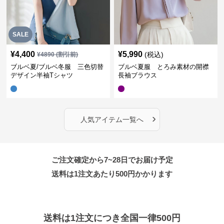
SALE
¥
4,400
¥
5,990
(税込)
¥
4890
(割引前)
ブルベ夏/ブルベ冬服 三色切替
ブルベ夏服 とろみ素材の開襟
デザイン半袖Tシャツ
長袖ブラウス
›
人気アイテム一覧へ
ご注文確定から7~28日でお届け予定
送料は1注文あたり
500
円かかります
送料は1注文につき全国一律500円