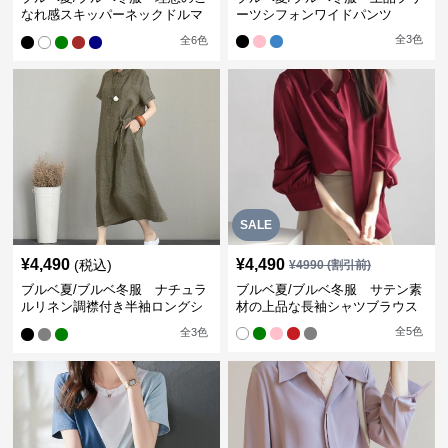
なれ感スキッパーネックドルマ
ーツシフォンワイドパンツ
ン袖ブラウス
全
3
色
全
6
色
SALE
¥
4,490
¥
4,490
(税込)
¥
4990
(割引前)
ブルベ夏/ブルベ冬服 ナチュラ
ブルベ夏/ブルベ冬服 サテン素
ルリネン調襟付き半袖ロングシ
材の上品な長袖シャツブラウス
ャツワンピース
全
5
色
全
3
色