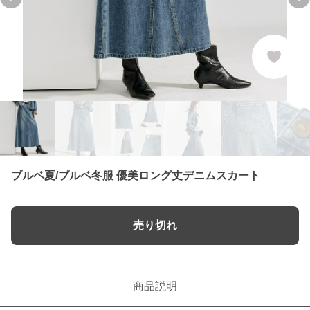
Previous slide
Ne
ブルベ夏/ブルベ冬服 優美ロング丈デニムスカート
売り切れ
商品説明