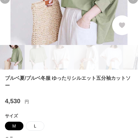
Previous slide
Ne
ブルベ夏/ブルベ冬服 ゆったりシルエット五分袖カットソ
ー
4,530
円
サイズ
M
L