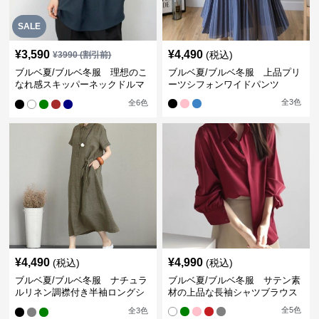
SALE
¥
3,590
¥
4,490
(税込)
¥
3990
(割引前)
ブルベ夏/ブルベ冬服 理想のこ
ブルベ夏/ブルベ冬服 上品プリ
なれ感スキッパーネックドルマ
ーツシフォンワイドパンツ
ン袖ブラウス
全
3
色
全
6
色
¥
4,490
¥
4,990
(税込)
(税込)
ブルベ夏/ブルベ冬服 ナチュラ
ブルベ夏/ブルベ冬服 サテン素
ルリネン調襟付き半袖ロングシ
材の上品な長袖シャツブラウス
ャツワンピース
全
5
色
全
3
色