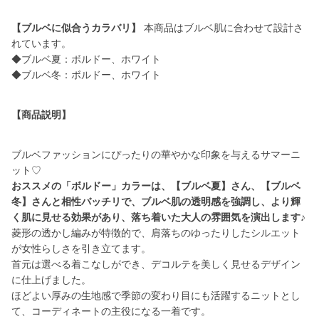
【ブルベに似合うカラバリ】
本商品はブルベ肌に合わせて設計さ
れています。
◆ブルベ夏：ボルドー、ホワイト
◆ブルベ冬：ボルドー、ホワイト
【商品説明】
ブルベファッションにぴったりの華やかな印象を与えるサマーニ
おススメの「ボルドー」カラーは、【ブルベ夏】さん、【ブルベ
冬】さんと相性バッチリで、ブルベ肌の透明感を強調し、より輝
く肌に見せる効果があり、落ち着いた大人の雰囲気を演出します♪
菱形の透かし編みが特徴的で、肩落ちのゆったりしたシルエット
が女性らしさを引き立てます。
首元は選べる着こなしができ、デコルテを美しく見せるデザイン
に仕上げました。
ほどよい厚みの生地感で季節の変わり目にも活躍するニットとし
て、コーディネートの主役になる一着です。