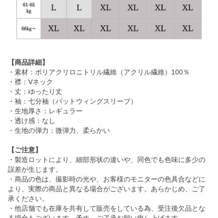
【商品詳細】
・素材：ポリアクリロニトリル繊維（アクリル繊維）100％
・襟：Vネック
・丈：ゆったり丈
・袖：七分袖（バットウィングスリーブ）
・生地厚さ：レギュラー
・透け感：なし
・生地の弾力：微弾力、柔らかい
【ご注意】
・製造ロットにより、細部形状の違いや、同色でも色味に多少の
誤差が生じます。
・商品の色は、撮影時の光や、お客様のモニターの色具合などに
より、実際の商品と異なる場合がございます。あらかじめ、ご了
承ください。
・他店舗でも在庫を共有して販売をしている為、受注後欠品とな
る場合もございます。予め、ご了承お願い申し上げます。