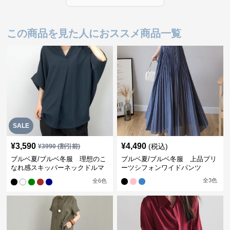
この商品を見た人におススメ商品一覧
SALE
¥
3,590
¥
4,490
(税込)
¥
3990
(割引前)
ブルベ夏/ブルベ冬服 理想のこ
ブルベ夏/ブルベ冬服 上品プリ
なれ感スキッパーネックドルマ
ーツシフォンワイドパンツ
ン袖ブラウス
全
3
色
全
6
色