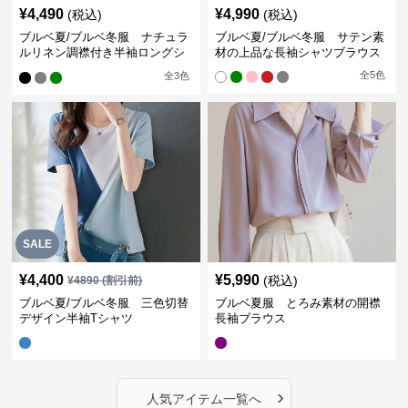
¥
4,490
¥
4,990
(税込)
(税込)
ブルベ夏/ブルベ冬服 ナチュラ
ブルベ夏/ブルベ冬服 サテン素
ルリネン調襟付き半袖ロングシ
材の上品な長袖シャツブラウス
ャツワンピース
全
5
色
全
3
色
SALE
¥
4,400
¥
5,990
(税込)
¥
4890
(割引前)
ブルベ夏/ブルベ冬服 三色切替
ブルベ夏服 とろみ素材の開襟
デザイン半袖Tシャツ
長袖ブラウス
›
人気アイテム一覧へ