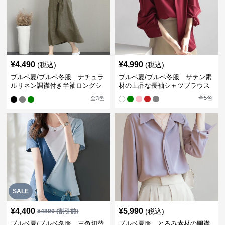
¥
4,490
¥
4,990
(税込)
(税込)
ブルベ夏/ブルベ冬服 ナチュラ
ブルベ夏/ブルベ冬服 サテン素
ルリネン調襟付き半袖ロングシ
材の上品な長袖シャツブラウス
ャツワンピース
全
5
色
全
3
色
SALE
¥
4,400
¥
5,990
(税込)
¥
4890
(割引前)
ブルベ夏/ブルベ冬服 三色切替
ブルベ夏服 とろみ素材の開襟