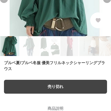
Previous slide
Ne
ブルベ夏/ブルベ冬服 優美フリルネックシャーリングブラ
ウス
売り切れ
商品説明