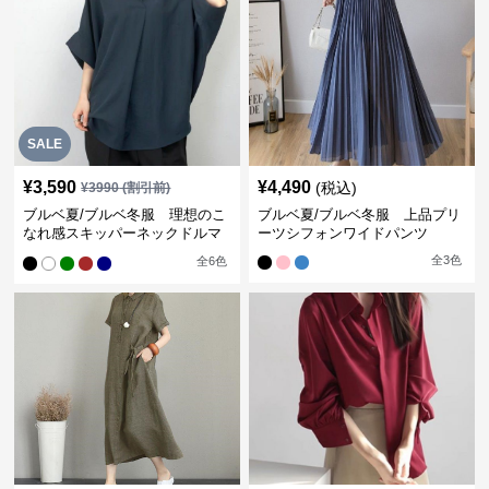
SALE
¥
3,590
¥
4,490
(税込)
¥
3990
(割引前)
ブルベ夏/ブルベ冬服 理想のこ
ブルベ夏/ブルベ冬服 上品プリ
なれ感スキッパーネックドルマ
ーツシフォンワイドパンツ
ン袖ブラウス
全
3
色
全
6
色