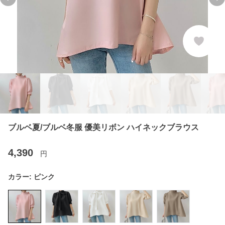
Previous slide
Ne
ブルベ夏/ブルベ冬服 優美リボン ハイネックブラウス
4,390
円
カラー:
ピンク