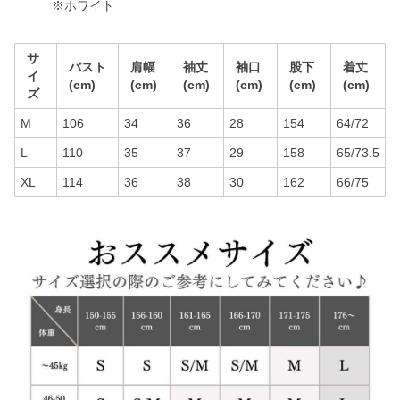
※ホワイト
サ
バスト
肩幅
袖丈
袖口
股下
着丈
イ
(cm)
(cm)
(cm)
(cm)
(cm)
(cm)
ズ
M
106
34
36
28
154
64/72
L
110
35
37
29
158
65/73.5
XL
114
36
38
30
162
66/75