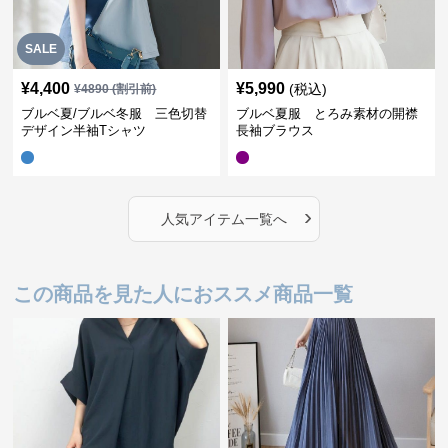
SALE
¥
4,400
¥
5,990
(税込)
¥
4890
(割引前)
ブルベ夏/ブルベ冬服 三色切替
ブルベ夏服 とろみ素材の開襟
デザイン半袖Tシャツ
長袖ブラウス
›
人気アイテム一覧へ
この商品を見た人におススメ商品一覧