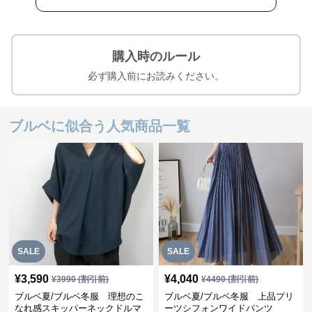
購入時のルール
必ず購入前にお読みください。
ブルベに似合う人気商品一覧
SALE
SALE
¥
3,590
¥
4,040
¥
3990
(割引前)
¥
4490
(割引前)
ブルベ夏/ブルベ冬服 理想のこ
ブルベ夏/ブルベ冬服 上品プリ
なれ感スキッパーネックドルマ
ーツシフォンワイドパンツ