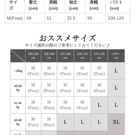
サイ
着丈
肩幅
袖丈
身幅
バスト
ズ
(cm)
(cm)
(cm)
(cm)
(cm)
M(Free)
49
51
25.5
50
100-120