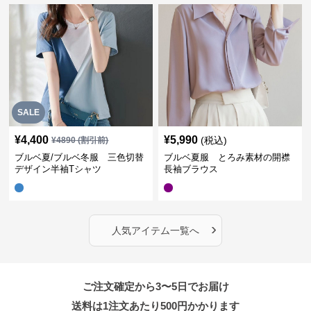
SALE
¥
4,400
¥
5,990
(税込)
¥
4890
(割引前)
ブルベ夏/ブルベ冬服 三色切替
ブルベ夏服 とろみ素材の開襟
デザイン半袖Tシャツ
長袖ブラウス
›
人気アイテム一覧へ
ご注文確定から3〜5日でお届け
送料は1注文あたり
500
円かかります