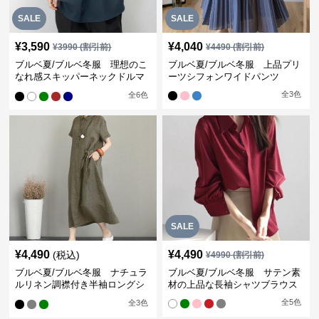
SALE
SALE
¥
3,590
¥
4,040
¥
3990
(割引前)
¥
4490
(割引前)
ブルベ夏/ブルベ冬服 理想のこ
ブルベ夏/ブルベ冬服 上品プリ
なれ感スキッパーネックドルマ
ーツシフォンワイドパンツ
ン袖ブラウス
全
3
色
全
6
色
SALE
¥
4,490
¥
4,490
(税込)
¥
4990
(割引前)
ブルベ夏/ブルベ冬服 ナチュラ
ブルベ夏/ブルベ冬服 サテン素
ルリネン調襟付き半袖ロングシ
材の上品な長袖シャツブラウス
ャツワンピース
全
5
色
全
3
色