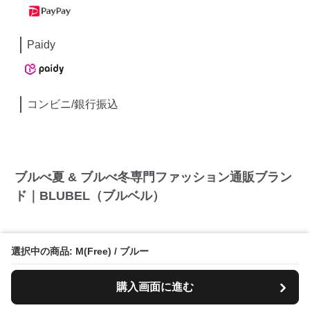
Paidy
コンビニ/銀行振込
ブルべ夏 & ブルべ冬専門ファッション通販ブラン
ド｜BLUBEL（ブルベル）
選択中の商品: M(Free) / ブルー
BULBEL（ブルベル）では、ブルベカラーに沿った
商品を2,000点以上揃えてます！毎月新商品が続々登
場中！
購入画面に進む