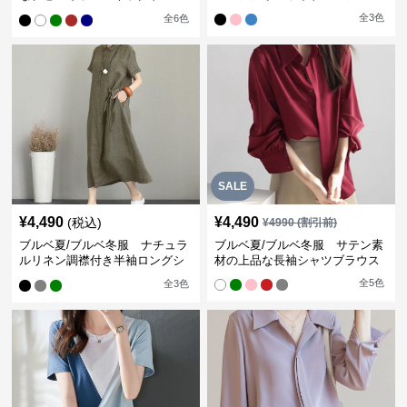
ン袖ブラウス
全
3
色
全
6
色
SALE
¥
4,490
¥
4,490
(税込)
¥
4990
(割引前)
ブルベ夏/ブルベ冬服 ナチュラ
ブルベ夏/ブルベ冬服 サテン素
ルリネン調襟付き半袖ロングシ
材の上品な長袖シャツブラウス
ャツワンピース
全
5
色
全
3
色