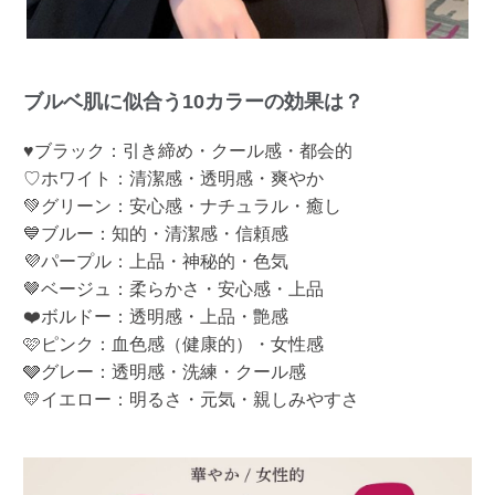
ブルベ肌に似合う10カラーの効果は？
♥ブラック：引き締め・クール感・都会的
♡ホワイト：清潔感・透明感・爽やか
💚グリーン：安心感・ナチュラル・癒し
💙ブルー：知的・清潔感・信頼感
💜パープル：上品・神秘的・色気
🤎ベージュ：柔らかさ・安心感・上品
❤️ボルドー：透明感・上品・艶感
🩷ピンク：血色感（健康的）・女性感
🩶グレー：透明感・洗練・クール感
💛イエロー：明るさ・元気・親しみやすさ