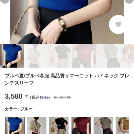
Previous slide
Ne
ブルベ夏/ブルベ冬服 高品質サマーニット ハイネック フレ
ンチスリーブ
3,580
円 (税込)
3,980
円 (割引前)
カラー:
ブルー