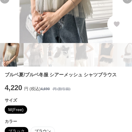
Previous slide
Ne
ブルベ夏/ブルベ冬服 シアーメッシュ シャツブラウス
4,220
円 (税込)
4,690
円 (割引前)
サイズ
M(Free)
カラー
ブラック
ブラウン