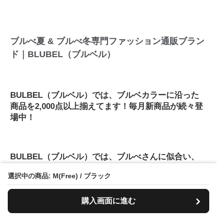
ブルべ夏 & ブルべ冬専門ファッション通販ブラン
ド｜BLUBEL（ブルベル）
BULBEL（ブルベル）では、ブルベカラーに沿った
商品を2,000点以上揃えてます！毎月新商品が続々登
場中！
BULBEL（ブルベル）では、ブルべさんに似合い、
肌の透明感を上げるブルベカラーだけを用意してい
選択中の商品: M(Free) / ブラック
るので、一瞬で自分が引き立つ神色アイテムと出会
えます。
購入画面に進む