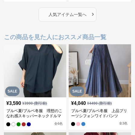
›
人気アイテム一覧へ
この商品を見た人におススメ商品一覧
SALE
SALE
¥
3,590
¥
4,040
¥
3990
(割引前)
¥
4490
(割引前)
ブルベ夏/ブルベ冬服 理想のこ
ブルベ夏/ブルベ冬服 上品プリ
なれ感スキッパーネックドルマ
ーツシフォンワイドパンツ
ン袖ブラウス
全
3
色
全
6
色