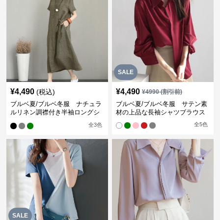
SALE
¥
4,490
¥
4,490
(税込)
¥
4990
(割引前)
ブルベ夏/ブルベ冬服 ナチュラ
ブルベ夏/ブルベ冬服 サテン素
ルリネン調襟付き半袖ロングシ
材の上品な長袖シャツブラウス
ャツワンピース
全
5
色
全
3
色
SALE