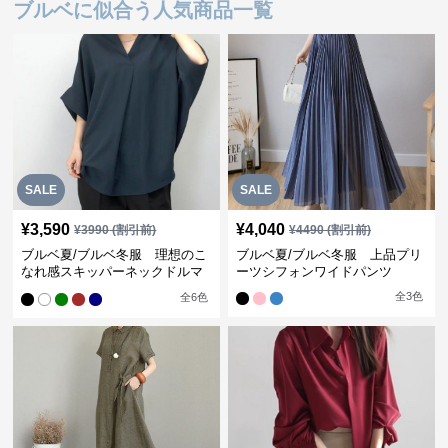
ブルベに似合う人気商品一覧
SALE
SALE
¥
3,590
¥
4,040
¥
3990
(割引前)
¥
4490
(割引前)
ブルベ夏/ブルベ冬服 理想のこ
ブルベ夏/ブルベ冬服 上品プリ
なれ感スキッパーネックドルマ
ーツシフォンワイドパンツ
ン袖ブラウス
全
3
色
全
6
色