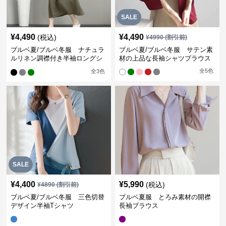
SALE
¥
4,490
¥
4,490
(税込)
¥
4990
(割引前)
ブルベ夏/ブルベ冬服 ナチュラ
ブルベ夏/ブルベ冬服 サテン素
ルリネン調襟付き半袖ロングシ
材の上品な長袖シャツブラウス
ャツワンピース
全
5
色
全
3
色
SALE
¥
4,400
¥
5,990
(税込)
¥
4890
(割引前)
ブルベ夏/ブルベ冬服 三色切替
ブルベ夏服 とろみ素材の開襟
デザイン半袖Tシャツ
長袖ブラウス