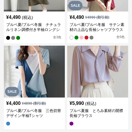
SALE
¥
4,490
¥
4,490
(税込)
¥
4990
(割引前)
ブルベ夏/ブルベ冬服 ナチュラ
ブルベ夏/ブルベ冬服 サテン素
ルリネン調襟付き半袖ロングシ
材の上品な長袖シャツブラウス
ャツワンピース
全
5
色
全
3
色
SALE
¥
4,400
¥
5,990
(税込)
¥
4890
(割引前)
ブルベ夏/ブルベ冬服 三色切替
ブルベ夏服 とろみ素材の開襟
デザイン半袖Tシャツ
長袖ブラウス