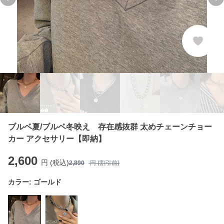
Previous slide
Ne
ブルベ夏/ブルベ冬映え 存在感抜群 太めチェーンチョー
カー アクセサリー【即納】
2,600
円 (税込)
2,890
円 (割引前)
カラー:
ゴールド