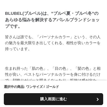
BLUBEL(ブルベル)は、”ブルベ夏・ブルベ冬”の
あらゆる悩みを解決するアパレルブランドショッ
プです。
皆さんは誰でも、「パーソナルカラー」という、その人
の魅力を最大限引き出してくれる、相性が良いカラーを
持っています。
生まれ持った「肌の色」、「目の色」、「髪の色」と相
性が良い、ベストなパーソナルカラーを身に付けるだけ
で、顔映りがパッと明るくなったり、垢抜け感が出た
り、細くスリムアップに見えたりします。
選択中の商品: ワンサイズ / ゴールド
購入画面に進む
でも、「この色、好き」と思った服が着てみると似合わ