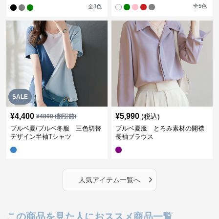
ャツワンピース
全
5
色
全
3
色
SALE
¥
4,400
¥
5,990
(税込)
¥
4890
(割引前)
ブルベ夏/ブルベ冬服 三色切替
ブルベ夏服 とろみ素材の開襟
デザイン半袖Tシャツ
長袖ブラウス
›
人気アイテム一覧へ
この商品を見た人におススメ商品一覧