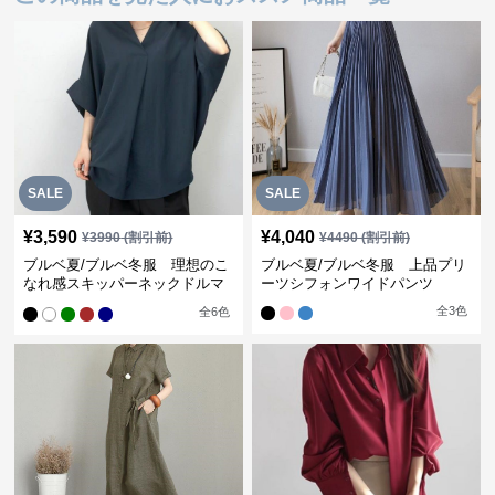
SALE
SALE
¥
3,590
¥
4,040
¥
3990
(割引前)
¥
4490
(割引前)
ブルベ夏/ブルベ冬服 理想のこ
ブルベ夏/ブルベ冬服 上品プリ
なれ感スキッパーネックドルマ
ーツシフォンワイドパンツ
ン袖ブラウス
全
3
色
全
6
色