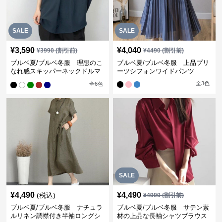
SALE
SALE
¥
3,590
¥
4,040
¥
3990
(割引前)
¥
4490
(割引前)
ブルベ夏/ブルベ冬服 理想のこ
ブルベ夏/ブルベ冬服 上品プリ
なれ感スキッパーネックドルマ
ーツシフォンワイドパンツ
ン袖ブラウス
全
3
色
全
6
色
SALE
¥
4,490
¥
4,490
(税込)
¥
4990
(割引前)
ブルベ夏/ブルベ冬服 ナチュラ
ブルベ夏/ブルベ冬服 サテン素
ルリネン調襟付き半袖ロングシ
材の上品な長袖シャツブラウス