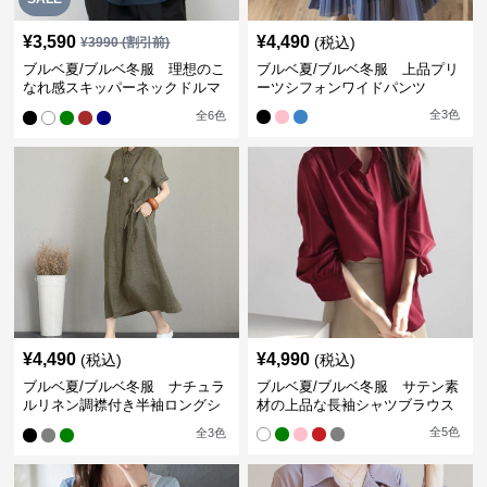
¥
3,590
¥
4,490
(税込)
¥
3990
(割引前)
ブルベ夏/ブルベ冬服 理想のこ
ブルベ夏/ブルベ冬服 上品プリ
なれ感スキッパーネックドルマ
ーツシフォンワイドパンツ
ン袖ブラウス
全
3
色
全
6
色
¥
4,490
¥
4,990
(税込)
(税込)
ブルベ夏/ブルベ冬服 ナチュラ
ブルベ夏/ブルベ冬服 サテン素
ルリネン調襟付き半袖ロングシ
材の上品な長袖シャツブラウス
ャツワンピース
全
5
色
全
3
色