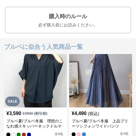
購入時のルール
必ず購入前にお読みください。
ブルベに似合う人気商品一覧
SALE
¥
3,590
¥
4,490
(税込)
¥
3990
(割引前)
ブルベ夏/ブルベ冬服 理想のこ
ブルベ夏/ブルベ冬服 上品プリ
なれ感スキッパーネックドルマ
ーツシフォンワイドパンツ
ン袖ブラウス
全
3
色
全
6
色