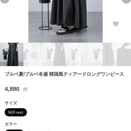
Previous slide
Ne
ブルベ夏/ブルベ冬服 韓国風ティアードロングワンピース
4,890
円
サイズ
M(Free)
カラー