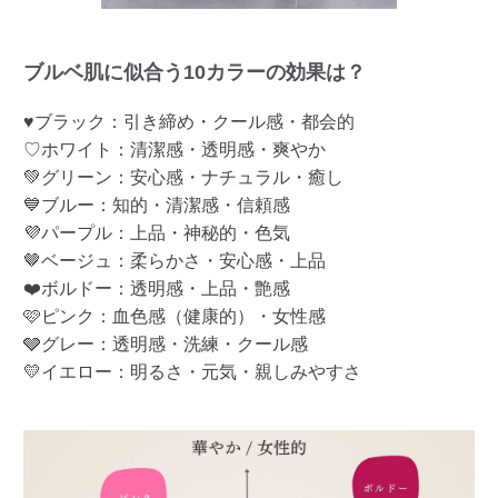
ブルベ肌に似合う10カラーの効果は？
♥ブラック：引き締め・クール感・都会的
♡ホワイト：清潔感・透明感・爽やか
💚グリーン：安心感・ナチュラル・癒し
💙ブルー：知的・清潔感・信頼感
💜パープル：上品・神秘的・色気
🤎ベージュ：柔らかさ・安心感・上品
❤️ボルドー：透明感・上品・艶感
🩷ピンク：血色感（健康的）・女性感
🩶グレー：透明感・洗練・クール感
💛イエロー：明るさ・元気・親しみやすさ