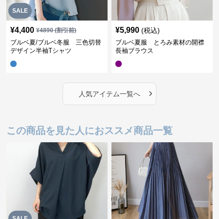
SALE
¥
4,400
¥
5,990
(税込)
¥
4890
(割引前)
ブルベ夏/ブルベ冬服 三色切替
ブルベ夏服 とろみ素材の開襟
デザイン半袖Tシャツ
長袖ブラウス
›
人気アイテム一覧へ
この商品を見た人におススメ商品一覧
SALE