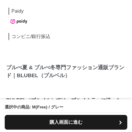
Paidy
コンビニ/銀行振込
ブルべ夏 & ブルべ冬専門ファッション通販ブラン
ド｜BLUBEL（ブルベル）
BULBEL（ブルベル）では、ブルベカラーに沿った
商品を2,000点以上揃えてます！毎月新商品が続々登
選択中の商品: M(Free) / グレー
場中！
購入画面に進む