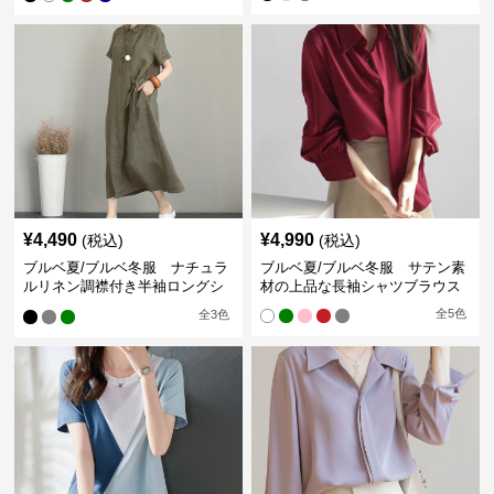
¥
4,490
¥
4,990
(税込)
(税込)
ブルベ夏/ブルベ冬服 ナチュラ
ブルベ夏/ブルベ冬服 サテン素
ルリネン調襟付き半袖ロングシ
材の上品な長袖シャツブラウス
ャツワンピース
全
5
色
全
3
色