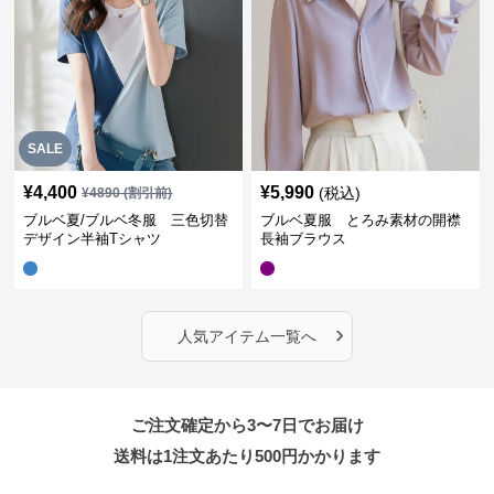
SALE
¥
4,400
¥
5,990
(税込)
¥
4890
(割引前)
ブルベ夏/ブルベ冬服 三色切替
ブルベ夏服 とろみ素材の開襟
デザイン半袖Tシャツ
長袖ブラウス
›
人気アイテム一覧へ
ご注文確定から3〜7日でお届け
送料は1注文あたり
500
円かかります