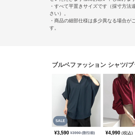
・すべて平置きサイズです（採寸方法
さい）。
・商品の細部仕様は多少異なる場合が
す。
ブルベファッション
シャツ/
SALE
¥
3,590
¥
4,990
(税込)
¥
3990
(割引前)