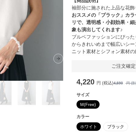
【商品説明】
袖部分に施された上品な花飾
おススメの「ブラック」カラ
リで、透明感・小顔効果・細
象も演出してくれます♪
ブルベファッションにぴった
からきれいめまで幅広いシー
ニット素材とシフォン素材の
Next slide
ご注文確定
4,220
円 (税込)
4,690
円 (
サイズ
M(Free)
カラー
ホワイト
ブラック