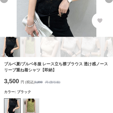
Previous slide
Ne
ブルベ夏/ブルベ冬服 レース立ち襟ブラウス 透け感ノース
リーブ重ね着シャツ【即納】
3,500
円 (税込)
3,890
円 (割引前)
カラー:
ブラック