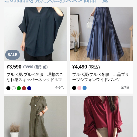
SALE
¥
3,590
¥
4,490
(税込)
¥
3990
(割引前)
ブルベ夏/ブルベ冬服 理想のこ
ブルベ夏/ブルベ冬服 上品プリ
なれ感スキッパーネックドルマ
ーツシフォンワイドパンツ
ン袖ブラウス
全
3
色
全
6
色