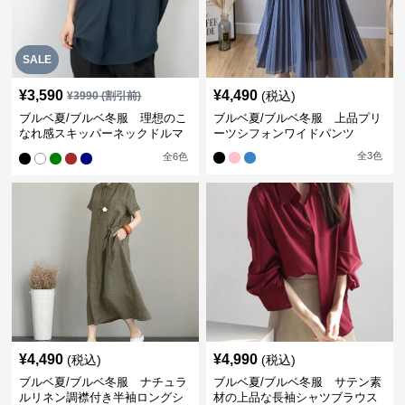
SALE
¥
3,590
¥
4,490
(税込)
¥
3990
(割引前)
ブルベ夏/ブルベ冬服 理想のこ
ブルベ夏/ブルベ冬服 上品プリ
なれ感スキッパーネックドルマ
ーツシフォンワイドパンツ
ン袖ブラウス
全
3
色
全
6
色
¥
4,490
¥
4,990
(税込)
(税込)
ブルベ夏/ブルベ冬服 ナチュラ
ブルベ夏/ブルベ冬服 サテン素
ルリネン調襟付き半袖ロングシ
材の上品な長袖シャツブラウス