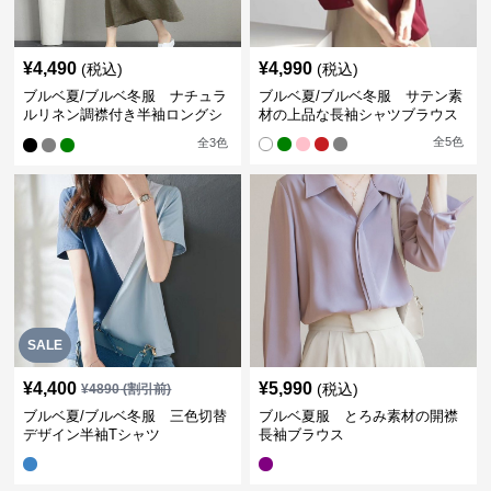
¥
4,490
¥
4,990
(税込)
(税込)
ブルベ夏/ブルベ冬服 ナチュラ
ブルベ夏/ブルベ冬服 サテン素
ルリネン調襟付き半袖ロングシ
材の上品な長袖シャツブラウス
ャツワンピース
全
5
色
全
3
色
SALE
¥
4,400
¥
5,990
(税込)
¥
4890
(割引前)
ブルベ夏/ブルベ冬服 三色切替
ブルベ夏服 とろみ素材の開襟
デザイン半袖Tシャツ
長袖ブラウス