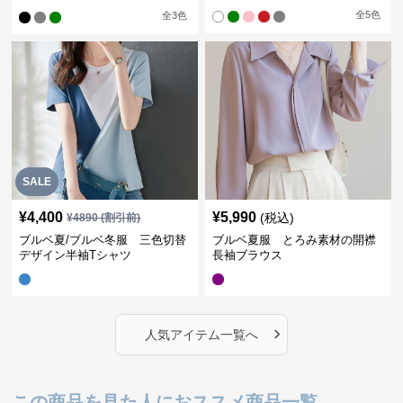
ャツワンピース
全
5
色
全
3
色
SALE
¥
4,400
¥
5,990
(税込)
¥
4890
(割引前)
ブルベ夏/ブルベ冬服 三色切替
ブルベ夏服 とろみ素材の開襟
デザイン半袖Tシャツ
長袖ブラウス
›
人気アイテム一覧へ
この商品を見た人におススメ商品一覧