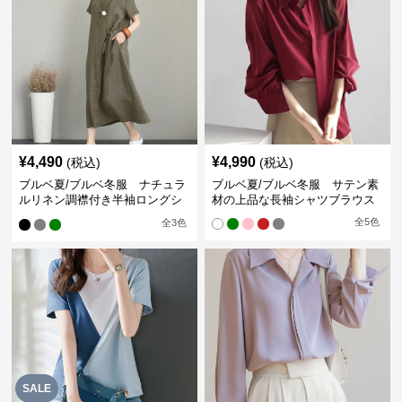
¥
4,490
¥
4,990
(税込)
(税込)
ブルベ夏/ブルベ冬服 ナチュラ
ブルベ夏/ブルベ冬服 サテン素
ルリネン調襟付き半袖ロングシ
材の上品な長袖シャツブラウス
ャツワンピース
全
5
色
全
3
色
SALE