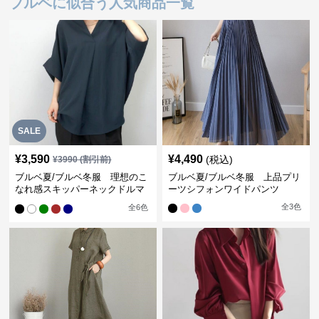
ブルベに似合う人気商品一覧
SALE
¥
3,590
¥
4,490
(税込)
¥
3990
(割引前)
ブルベ夏/ブルベ冬服 理想のこ
ブルベ夏/ブルベ冬服 上品プリ
なれ感スキッパーネックドルマ
ーツシフォンワイドパンツ
ン袖ブラウス
全
3
色
全
6
色