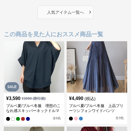
›
人気アイテム一覧へ
この商品を見た人におススメ商品一覧
SALE
¥
3,590
¥
4,490
(税込)
¥
3990
(割引前)
ブルベ夏/ブルベ冬服 理想のこ
ブルベ夏/ブルベ冬服 上品プリ
なれ感スキッパーネックドルマ
ーツシフォンワイドパンツ
ン袖ブラウス
全
3
色
全
6
色