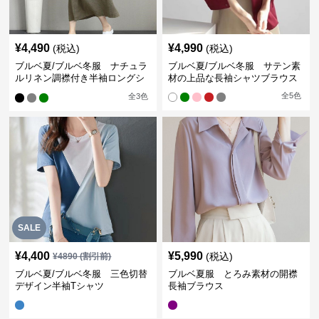
¥
4,490
¥
4,990
(税込)
(税込)
ブルベ夏/ブルベ冬服 ナチュラ
ブルベ夏/ブルベ冬服 サテン素
ルリネン調襟付き半袖ロングシ
材の上品な長袖シャツブラウス
ャツワンピース
全
5
色
全
3
色
SALE
¥
4,400
¥
5,990
(税込)
¥
4890
(割引前)
ブルベ夏/ブルベ冬服 三色切替
ブルベ夏服 とろみ素材の開襟
デザイン半袖Tシャツ
長袖ブラウス