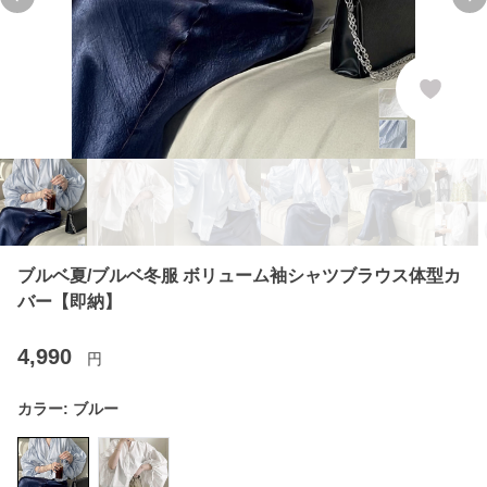
Previous slide
Ne
ブルベ夏/ブルベ冬服 ボリューム袖シャツブラウス体型カ
バー【即納】
4,990
円
カラー:
ブルー