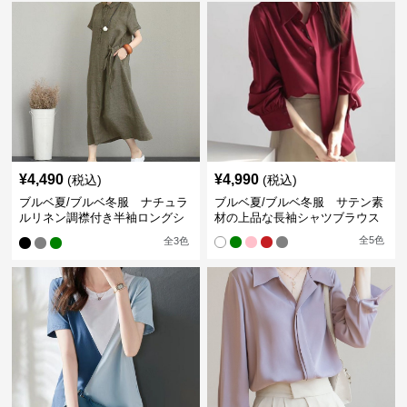
¥
4,490
¥
4,990
(税込)
(税込)
ブルベ夏/ブルベ冬服 ナチュラ
ブルベ夏/ブルベ冬服 サテン素
ルリネン調襟付き半袖ロングシ
材の上品な長袖シャツブラウス
ャツワンピース
全
5
色
全
3
色