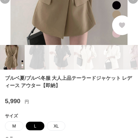
Previous slide
Ne
ブルベ夏/ブルベ冬服 大人上品テーラードジャケット レデ
ィース アウター【即納】
5,990
円
サイズ
M
L
XL