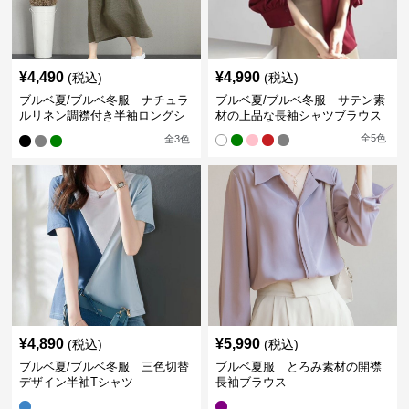
¥
4,490
¥
4,990
(税込)
(税込)
ブルベ夏/ブルベ冬服 ナチュラ
ブルベ夏/ブルベ冬服 サテン素
ルリネン調襟付き半袖ロングシ
材の上品な長袖シャツブラウス
ャツワンピース
全
5
色
全
3
色
¥
4,890
¥
5,990
(税込)
(税込)
ブルベ夏/ブルベ冬服 三色切替
ブルベ夏服 とろみ素材の開襟
デザイン半袖Tシャツ
長袖ブラウス