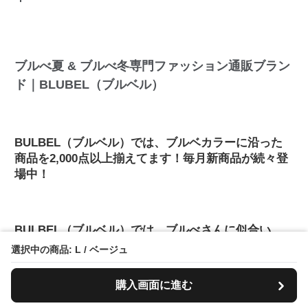
ブルべ夏 & ブルべ冬専門ファッション通販ブラン
ド｜BLUBEL（ブルベル）
BULBEL（ブルベル）では、ブルベカラーに沿った
商品を2,000点以上揃えてます！毎月新商品が続々登
場中！
BULBEL（ブルベル）では、ブルべさんに似合い、
肌の透明感を上げるブルベカラーだけを用意してい
選択中の商品: L / ベージュ
るので、一瞬で自分が引き立つ神色アイテムと出会
えます。
購入画面に進む