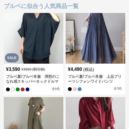
ブルベに似合う人気商品一覧
SALE
¥
3,590
¥
4,490
(税込)
¥
3990
(割引前)
ブルベ夏/ブルベ冬服 理想のこ
ブルベ夏/ブルベ冬服 上品プリ
なれ感スキッパーネックドルマ
ーツシフォンワイドパンツ
ン袖ブラウス
全
3
色
全
6
色