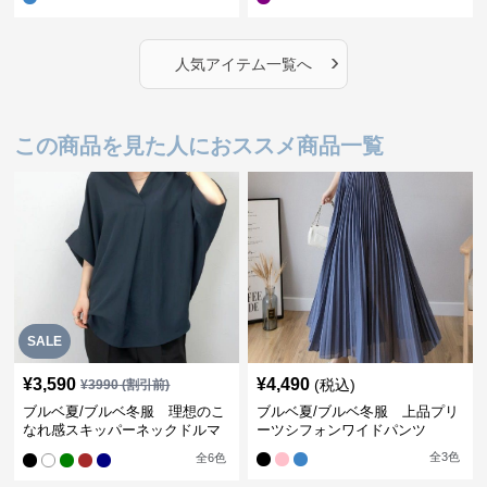
›
人気アイテム一覧へ
この商品を見た人におススメ商品一覧
SALE
¥
3,590
¥
4,490
(税込)
¥
3990
(割引前)
ブルベ夏/ブルベ冬服 理想のこ
ブルベ夏/ブルベ冬服 上品プリ
なれ感スキッパーネックドルマ
ーツシフォンワイドパンツ
ン袖ブラウス
全
3
色
全
6
色