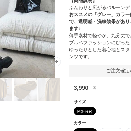
【商品説明】
ふんわりと広がるバルーンデ
おススメの「グレー」カラー
で、透明感・洗練効果があり
ます♪
薄手素材で軽やか、九分丈で
ブルベファッションにぴった
ゆったりとした着心地とスタ
ンツです。
Next slide
ご注文確定
3,990
円
サイズ
M(Free)
カラー