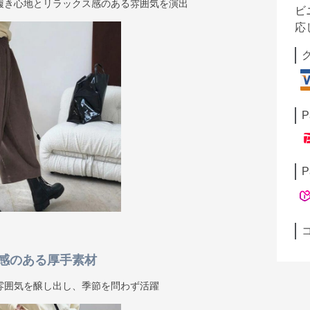
履き心地とリラックス感のある雰囲気を演出
ビ
応
P
P
感のある厚手素材
雰囲気を醸し出し、季節を問わず活躍