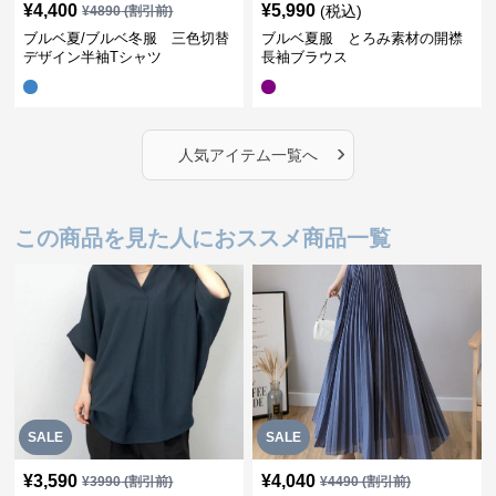
¥
4,400
¥
5,990
(税込)
¥
4890
(割引前)
ブルベ夏/ブルベ冬服 三色切替
ブルベ夏服 とろみ素材の開襟
デザイン半袖Tシャツ
長袖ブラウス
›
人気アイテム一覧へ
この商品を見た人におススメ商品一覧
SALE
SALE
¥
3,590
¥
4,040
¥
3990
(割引前)
¥
4490
(割引前)