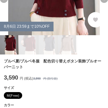
Previous slide
Ne
8
月
6
日 23:59まで10%OFF
ブルベ夏/ブルベ冬服 配色切り替えボタン装飾プルオー
バーニット
3,590
円 (税込)
3,990
円 (割引前)
サイズ
M(Free)
カラー