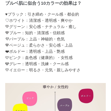
ブルベ肌に似合う10カラーの効果は？
♥ブラック：引き締め・クール感・都会的
♡ホワイト：清潔感・透明感・爽やか
💚グリーン：安心感・ナチュラル・癒し
💙ブルー：知的・清潔感・信頼感
💜パープル：上品・神秘的・色気
🤎ベージュ：柔らかさ・安心感・上品
❤️ボルドー：透明感・上品・艶感
🩷ピンク：血色感（健康的）・女性感
🩶グレー：透明感・洗練・クール感
💛イエロー：明るさ・元気・親しみやすさ