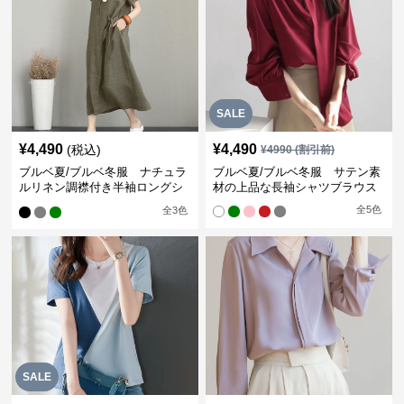
SALE
¥
4,490
¥
4,490
(税込)
¥
4990
(割引前)
ブルベ夏/ブルベ冬服 ナチュラ
ブルベ夏/ブルベ冬服 サテン素
ルリネン調襟付き半袖ロングシ
材の上品な長袖シャツブラウス
ャツワンピース
全
5
色
全
3
色
SALE