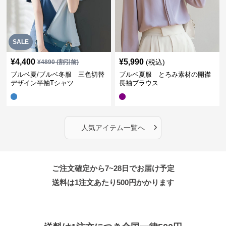
SALE
¥
4,400
¥
5,990
(税込)
¥
4890
(割引前)
ブルベ夏/ブルベ冬服 三色切替
ブルベ夏服 とろみ素材の開襟
デザイン半袖Tシャツ
長袖ブラウス
›
人気アイテム一覧へ
ご注文確定から7~28日でお届け予定
送料は1注文あたり
500
円かかります