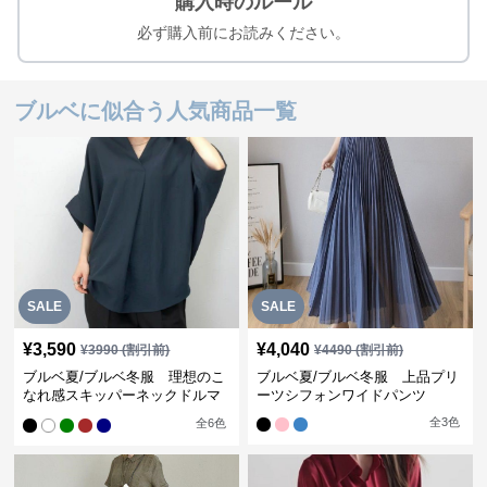
購入時のルール
必ず購入前にお読みください。
ブルベに似合う人気商品一覧
SALE
SALE
¥
3,590
¥
4,040
¥
3990
(割引前)
¥
4490
(割引前)
ブルベ夏/ブルベ冬服 理想のこ
ブルベ夏/ブルベ冬服 上品プリ
なれ感スキッパーネックドルマ
ーツシフォンワイドパンツ
ン袖ブラウス
全
3
色
全
6
色