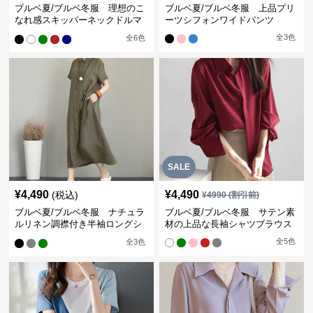
ブルベ夏/ブルベ冬服 理想のこ
ブルベ夏/ブルベ冬服 上品プリ
なれ感スキッパーネックドルマ
ーツシフォンワイドパンツ
ン袖ブラウス
全
3
色
全
6
色
SALE
¥
4,490
¥
4,490
(税込)
¥
4990
(割引前)
ブルベ夏/ブルベ冬服 ナチュラ
ブルベ夏/ブルベ冬服 サテン素
ルリネン調襟付き半袖ロングシ
材の上品な長袖シャツブラウス
ャツワンピース
全
5
色
全
3
色