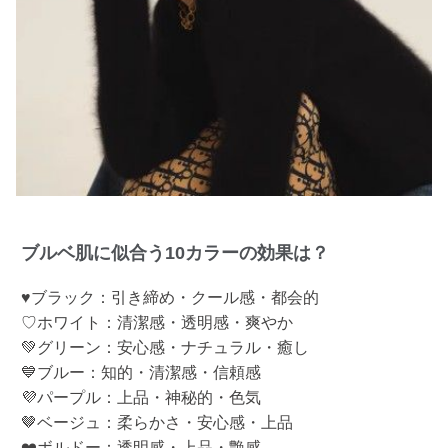
ブルベ肌に似合う10カラーの効果は？
♥ブラック：引き締め・クール感・都会的
♡ホワイト：清潔感・透明感・爽やか
💚グリーン：安心感・ナチュラル・癒し
💙ブルー：知的・清潔感・信頼感
💜パープル：上品・神秘的・色気
🤎ベージュ：柔らかさ・安心感・上品
❤️ボルドー：透明感・上品・艶感