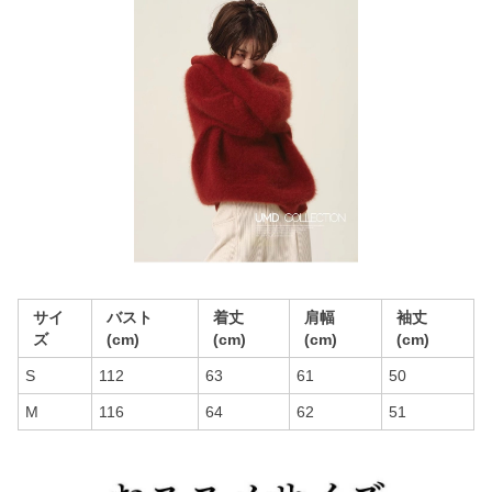
サイ
バスト
着丈
肩幅
袖丈
ズ
(cm)
(cm)
(cm)
(cm)
S
112
63
61
50
M
116
64
62
51