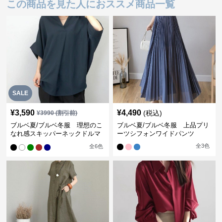
この商品を見た人におススメ商品一覧
SALE
¥
3,590
¥
4,490
(税込)
¥
3990
(割引前)
ブルベ夏/ブルベ冬服 理想のこ
ブルベ夏/ブルベ冬服 上品プリ
なれ感スキッパーネックドルマ
ーツシフォンワイドパンツ
ン袖ブラウス
全
3
色
全
6
色