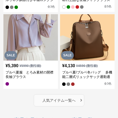
ャツワンピース
全
5
色
全
3
色
SALE
SALE
¥
5,390
¥
4,130
¥
5990
(割引前)
¥
4590
(割引前)
ブルベ夏服 とろみ素材の開襟
ブルベ夏/ブルベ冬バッグ 多機
長袖ブラウス
能二層式リュックサック通勤通
学対応型
全
3
色
›
人気アイテム一覧へ