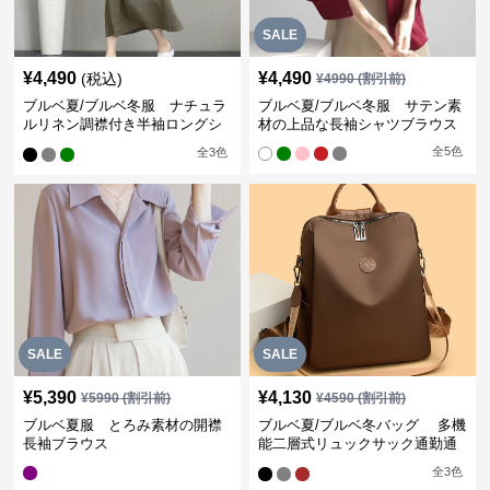
SALE
¥
4,490
¥
4,490
(税込)
¥
4990
(割引前)
ブルベ夏/ブルベ冬服 ナチュラ
ブルベ夏/ブルベ冬服 サテン素
ルリネン調襟付き半袖ロングシ
材の上品な長袖シャツブラウス
ャツワンピース
全
5
色
全
3
色
SALE
SALE
¥
5,390
¥
4,130
¥
5990
(割引前)
¥
4590
(割引前)
ブルベ夏服 とろみ素材の開襟
ブルベ夏/ブルベ冬バッグ 多機
長袖ブラウス
能二層式リュックサック通勤通
学対応型
全
3
色