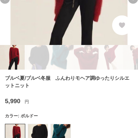
Previous slide
Ne
ブルベ夏/ブルベ冬服 ふんわりモヘア調ゆったりシルエ
ットニット
5,990
円
カラー:
ボルドー