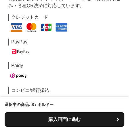
み・各種QR決済に対応しています。
クレジットカード
PayPay
Paidy
コンビニ/銀行振込
選択中の商品: S / ボルドー
購入画面に進む
ブルべ夏 & ブルべ冬専門ファッション通販ブラン
ド｜BLUBEL（ブルベル）