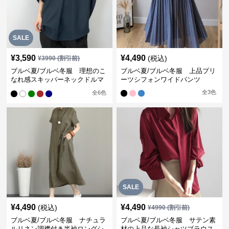
SALE
¥
3,590
¥
4,490
(税込)
¥
3990
(割引前)
ブルベ夏/ブルベ冬服 理想のこ
ブルベ夏/ブルベ冬服 上品プリ
なれ感スキッパーネックドルマ
ーツシフォンワイドパンツ
ン袖ブラウス
全
3
色
全
6
色
SALE
¥
4,490
¥
4,490
(税込)
¥
4990
(割引前)
ブルベ夏/ブルベ冬服 ナチュラ
ブルベ夏/ブルベ冬服 サテン素
ルリネン調襟付き半袖ロングシ
材の上品な長袖シャツブラウス