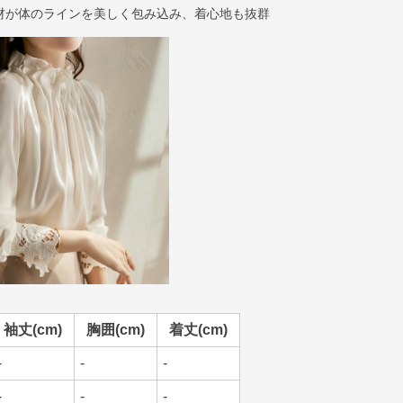
材が体のラインを美しく包み込み、着心地も抜群
袖丈(cm)
胸囲(cm)
着丈(cm)
-
-
-
-
-
-