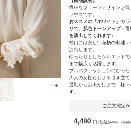
【商品説明】
繊細なプリーツデザインが首
ラウスです。
おススメの「ホワイト」カラ
リで、肌色トーンアップ・引
を演出してくれます♪
袖口には美しい花柄の刺繍レ
演出します。
ゆったりとしたシルエットで
まで幅広く活躍します。
ブルベファッションにぴった
大人の女性らしさを引き立て
通勤からお出かけまで、様々
Next slide
す。
ご注文確定か
4,490
円 (税込)
4,990
円 (