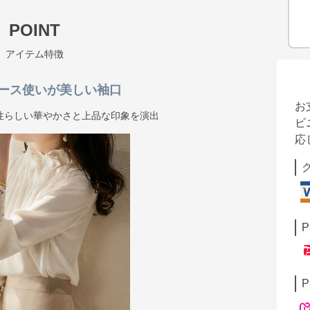
POINT
アイテム特徴
ース使いが美しい袖口
お
性らしい華やかさと上品な印象を演出
ビ
応
P
P