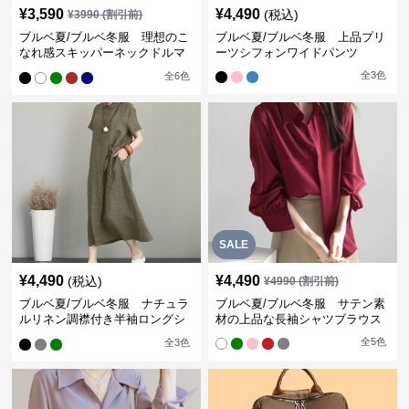
¥
3,590
¥
4,490
(税込)
¥
3990
(割引前)
ブルベ夏/ブルベ冬服 理想のこ
ブルベ夏/ブルベ冬服 上品プリ
なれ感スキッパーネックドルマ
ーツシフォンワイドパンツ
ン袖ブラウス
全
3
色
全
6
色
SALE
¥
4,490
¥
4,490
(税込)
¥
4990
(割引前)
ブルベ夏/ブルベ冬服 ナチュラ
ブルベ夏/ブルベ冬服 サテン素
ルリネン調襟付き半袖ロングシ
材の上品な長袖シャツブラウス
ャツワンピース
全
5
色
全
3
色