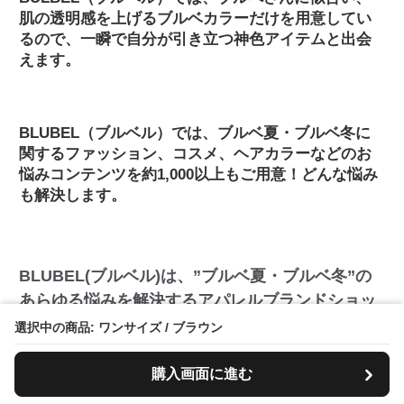
肌の透明感を上げるブルベカラーだけを用意してい
るので、一瞬で自分が引き立つ神色アイテムと出会
えます。
BLUBEL（ブルベル）では、ブルベ夏・ブルベ冬に
関するファッション、コスメ、ヘアカラーなどのお
悩みコンテンツを約1,000以上もご用意！どんな悩み
も解決します。
BLUBEL(ブルベル)は、”ブルベ夏・ブルベ冬”の
あらゆる悩みを解決するアパレルブランドショッ
プです。
選択中の商品: ワンサイズ / ブラウン
皆さんは誰でも、「パーソナルカラー」という、その人
購入画面に進む
の魅力を最大限引き出してくれる、相性が良いカラーを