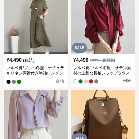
SALE
¥
4,490
¥
4,490
(税込)
¥
4990
(割引前)
ブルベ夏/ブルベ冬服 ナチュラ
ブルベ夏/ブルベ冬服 サテン素
ルリネン調襟付き半袖ロングシ
材の上品な長袖シャツブラウス
ャツワンピース
全
5
色
全
3
色
SALE