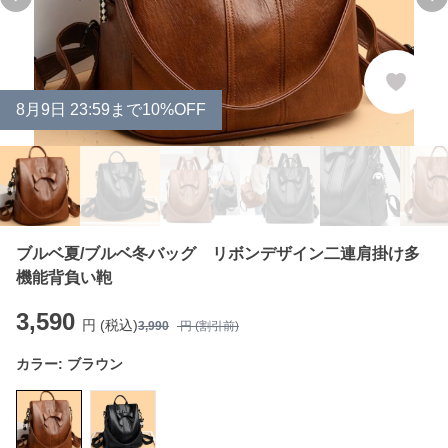
Previous slide
Ne
8
月
9
日 23:59まで10%OFF
ブルベ夏/ブルベ冬バッグ リボンデザイン二連肩掛け多
機能背負い鞄
3,590
円 (税込)
3,990
円 (割引前)
カラー:
ブラウン