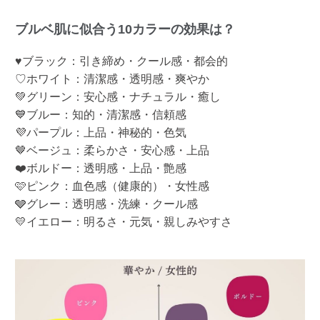
ブルベ肌に似合う10カラーの効果は？
♥ブラック：引き締め・クール感・都会的
♡ホワイト：清潔感・透明感・爽やか
💚グリーン：安心感・ナチュラル・癒し
💙ブルー：知的・清潔感・信頼感
💜パープル：上品・神秘的・色気
🤎ベージュ：柔らかさ・安心感・上品
❤️ボルドー：透明感・上品・艶感
🩷ピンク：血色感（健康的）・女性感
🩶グレー：透明感・洗練・クール感
💛イエロー：明るさ・元気・親しみやすさ