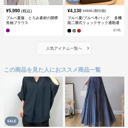
¥
5,990
¥
4,130
(税込)
¥
4590
(割引前)
ブルベ夏服 とろみ素材の開襟
ブルベ夏/ブルベ冬バッグ 多機
長袖ブラウス
能二層式リュックサック通勤通
学対応型
全
3
色
›
人気アイテム一覧へ
この商品を見た人におススメ商品一覧
SALE