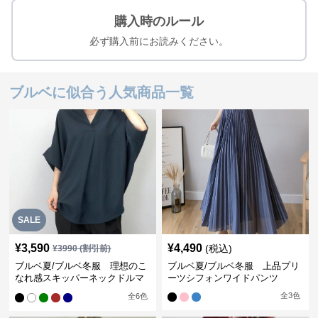
購入時のルール
必ず購入前にお読みください。
ブルベに似合う人気商品一覧
SALE
¥
3,590
¥
4,490
(税込)
¥
3990
(割引前)
ブルベ夏/ブルベ冬服 理想のこ
ブルベ夏/ブルベ冬服 上品プリ
なれ感スキッパーネックドルマ
ーツシフォンワイドパンツ
ン袖ブラウス
全
3
色
全
6
色