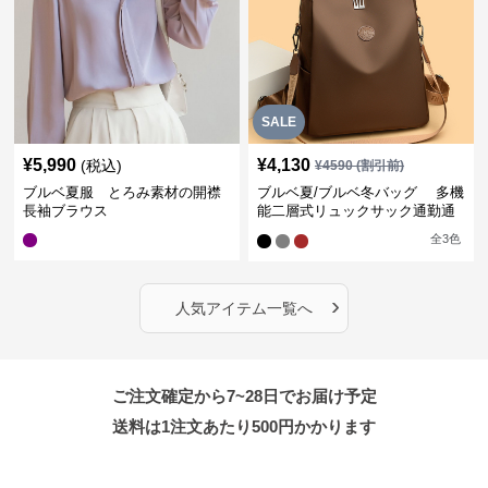
SALE
¥
5,990
¥
4,130
(税込)
¥
4590
(割引前)
ブルベ夏服 とろみ素材の開襟
ブルベ夏/ブルベ冬バッグ 多機
長袖ブラウス
能二層式リュックサック通勤通
学対応型
全
3
色
›
人気アイテム一覧へ
ご注文確定から7~28日でお届け予定
送料は1注文あたり
500
円かかります