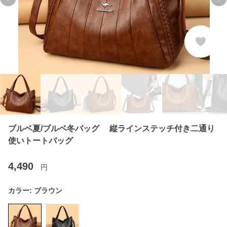
Previous slide
Ne
ブルベ夏/ブルベ冬バッグ 縦ラインステッチ付き二通り
使いトートバッグ
4,490
円
カラー:
ブラウン