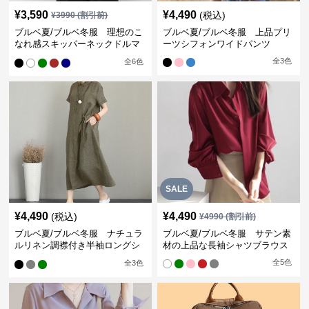
¥
3,590
¥
4,490
(税込)
¥
3990
(割引前)
ブルベ夏/ブルベ冬服 理想のこ
ブルベ夏/ブルベ冬服 上品プリ
なれ感スキッパーネックドルマ
ーツシフォンワイドパンツ
ン袖ブラウス
全
3
色
全
6
色
SALE
¥
4,490
¥
4,490
(税込)
¥
4990
(割引前)
ブルベ夏/ブルベ冬服 ナチュラ
ブルベ夏/ブルベ冬服 サテン素
ルリネン調襟付き半袖ロングシ
材の上品な長袖シャツブラウス
ャツワンピース
全
5
色
全
3
色