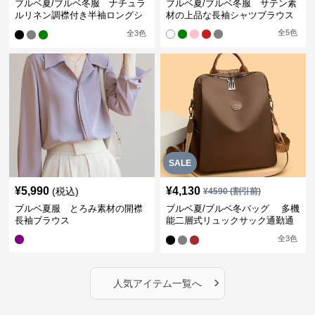
ブルベ夏/ブルベ冬服 ナチュラ
ブルベ夏/ブルベ冬服 サテン素
ルリネン調襟付き半袖ロングシ
材の上品な長袖シャツブラウス
ャツワンピース
全
5
色
全
3
色
SALE
¥
5,990
¥
4,130
(税込)
¥
4590
(割引前)
ブルベ夏服 とろみ素材の開襟
ブルベ夏/ブルベ冬バッグ 多機
長袖ブラウス
能二層式リュックサック通勤通
学対応型
全
3
色
›
人気アイテム一覧へ