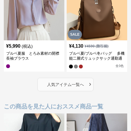
SALE
¥
5,990
¥
4,130
(税込)
¥
4590
(割引前)
ブルベ夏服 とろみ素材の開襟
ブルベ夏/ブルベ冬バッグ 多機
長袖ブラウス
能二層式リュックサック通勤通
学対応型
全
3
色
›
人気アイテム一覧へ
この商品を見た人におススメ商品一覧