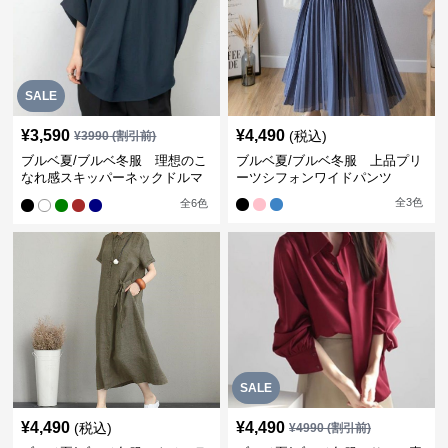
SALE
¥
3,590
¥
4,490
(税込)
¥
3990
(割引前)
ブルベ夏/ブルベ冬服 理想のこ
ブルベ夏/ブルベ冬服 上品プリ
なれ感スキッパーネックドルマ
ーツシフォンワイドパンツ
ン袖ブラウス
全
3
色
全
6
色
SALE
¥
4,490
¥
4,490
(税込)
¥
4990
(割引前)