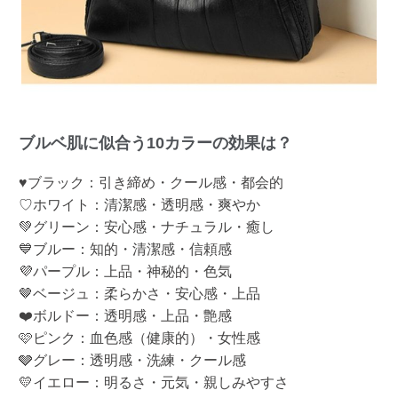
ブルベ肌に似合う10カラーの効果は？
♥ブラック：引き締め・クール感・都会的
♡ホワイト：清潔感・透明感・爽やか
💚グリーン：安心感・ナチュラル・癒し
💙ブルー：知的・清潔感・信頼感
💜パープル：上品・神秘的・色気
🤎ベージュ：柔らかさ・安心感・上品
❤️ボルドー：透明感・上品・艶感
🩷ピンク：血色感（健康的）・女性感
🩶グレー：透明感・洗練・クール感
💛イエロー：明るさ・元気・親しみやすさ