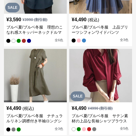
SALE
¥
3,590
¥
4,490
(税込)
¥
3990
(割引前)
ブルベ夏/ブルベ冬服 理想のこ
ブルベ夏/ブルベ冬服 上品プリ
なれ感スキッパーネックドルマ
ーツシフォンワイドパンツ
ン袖ブラウス
全
3
色
全
6
色
SALE
¥
4,490
¥
4,490
(税込)
¥
4990
(割引前)
ブルベ夏/ブルベ冬服 ナチュラ
ブルベ夏/ブルベ冬服 サテン素
ルリネン調襟付き半袖ロングシ
材の上品な長袖シャツブラウス
ャツワンピース
全
5
色
全
3
色