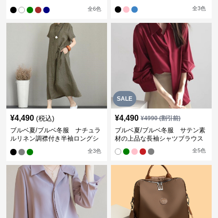
ン袖ブラウス
全
3
色
全
6
色
SALE
¥
4,490
¥
4,490
(税込)
¥
4990
(割引前)
ブルベ夏/ブルベ冬服 ナチュラ
ブルベ夏/ブルベ冬服 サテン素
ルリネン調襟付き半袖ロングシ
材の上品な長袖シャツブラウス
ャツワンピース
全
5
色
全
3
色