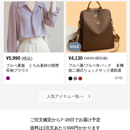
SALE
¥
5,990
¥
4,130
(税込)
¥
4590
(割引前)
ブルベ夏服 とろみ素材の開襟
ブルベ夏/ブルベ冬バッグ 多機
長袖ブラウス
能二層式リュックサック通勤通
学対応型
全
3
色
›
人気アイテム一覧へ
ご注文確定から7~28日でお届け予定
送料は1注文あたり
500
円かかります