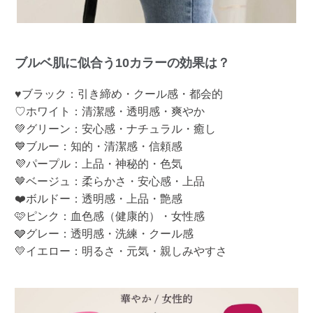
ブルベ肌に似合う10カラーの効果は？
♥ブラック：引き締め・クール感・都会的
♡ホワイト：清潔感・透明感・爽やか
💚グリーン：安心感・ナチュラル・癒し
💙ブルー：知的・清潔感・信頼感
💜パープル：上品・神秘的・色気
🤎ベージュ：柔らかさ・安心感・上品
❤️ボルドー：透明感・上品・艶感
🩷ピンク：血色感（健康的）・女性感
🩶グレー：透明感・洗練・クール感
💛イエロー：明るさ・元気・親しみやすさ