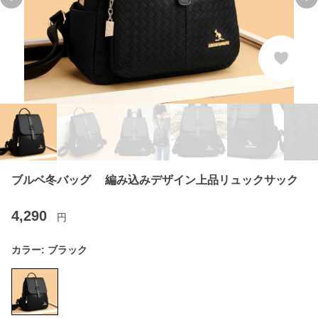
Previous slide
Ne
ブルベ冬バッグ 編み込みデザイン上品リュックサック
4,290
円
カラー:
ブラック