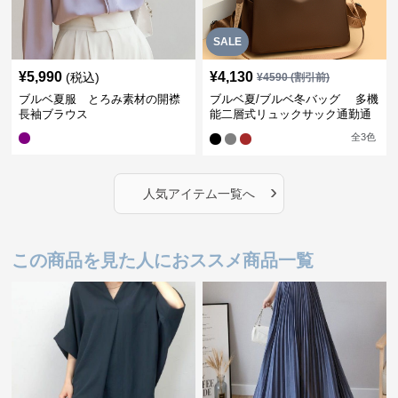
SALE
¥
5,990
¥
4,130
(税込)
¥
4590
(割引前)
ブルベ夏服 とろみ素材の開襟
ブルベ夏/ブルベ冬バッグ 多機
長袖ブラウス
能二層式リュックサック通勤通
学対応型
全
3
色
›
人気アイテム一覧へ
この商品を見た人におススメ商品一覧