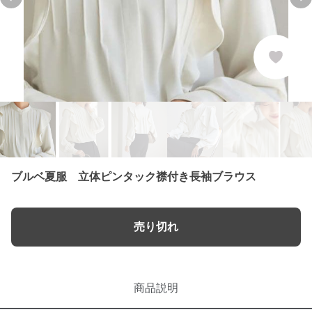
Previous slide
Ne
ブルベ夏服 立体ピンタック襟付き長袖ブラウス
売り切れ
商品説明