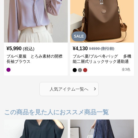
SALE
¥
5,990
¥
4,130
(税込)
¥
4590
(割引前)
ブルベ夏服 とろみ素材の開襟
ブルベ夏/ブルベ冬バッグ 多機
長袖ブラウス
能二層式リュックサック通勤通
学対応型
全
3
色
›
人気アイテム一覧へ
この商品を見た人におススメ商品一覧