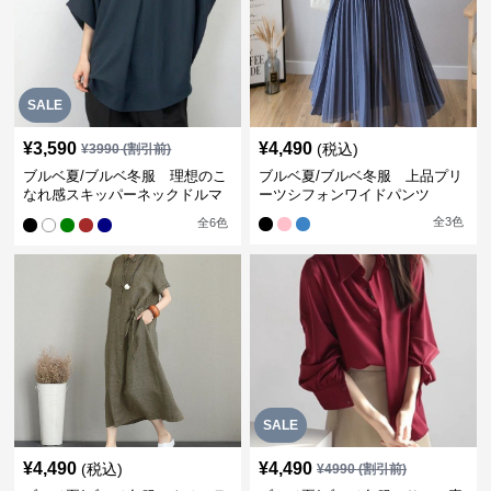
SALE
¥
3,590
¥
4,490
(税込)
¥
3990
(割引前)
ブルベ夏/ブルベ冬服 理想のこ
ブルベ夏/ブルベ冬服 上品プリ
なれ感スキッパーネックドルマ
ーツシフォンワイドパンツ
ン袖ブラウス
全
3
色
全
6
色
SALE
¥
4,490
¥
4,490
(税込)
¥
4990
(割引前)