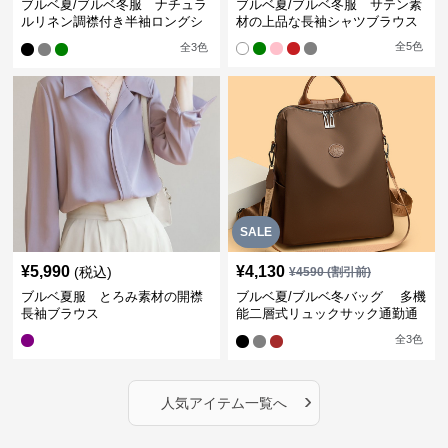
ブルベ夏/ブルベ冬服 ナチュラ
ブルベ夏/ブルベ冬服 サテン素
ルリネン調襟付き半袖ロングシ
材の上品な長袖シャツブラウス
ャツワンピース
全
5
色
全
3
色
SALE
¥
5,990
¥
4,130
(税込)
¥
4590
(割引前)
ブルベ夏服 とろみ素材の開襟
ブルベ夏/ブルベ冬バッグ 多機
長袖ブラウス
能二層式リュックサック通勤通
学対応型
全
3
色
›
人気アイテム一覧へ