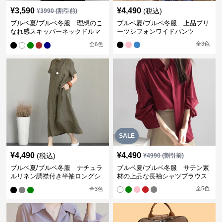
¥
3,590
¥
4,490
(税込)
¥
3990
(割引前)
ブルベ夏/ブルベ冬服 理想のこ
ブルベ夏/ブルベ冬服 上品プリ
なれ感スキッパーネックドルマ
ーツシフォンワイドパンツ
ン袖ブラウス
全
3
色
全
6
色
SALE
¥
4,490
¥
4,490
(税込)
¥
4990
(割引前)
ブルベ夏/ブルベ冬服 ナチュラ
ブルベ夏/ブルベ冬服 サテン素
ルリネン調襟付き半袖ロングシ
材の上品な長袖シャツブラウス
ャツワンピース
全
5
色
全
3
色