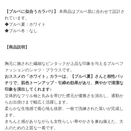
【ブルベに似合うカラバリ】
本商品はブルベ肌に合わせて設計さ
れています。
◆ブルベ夏：ホワイト
◆ブルベ冬：なし
【商品説明】
胸元に施された繊細なピンタックが上品な印象を与えるブルベフ
おススメの「ホワイト」カラーは、【ブルベ夏】さんと相性バッ
チリで、肌色トーンアップ・引締め効果があり、爽やかで清潔な
印象を演出してくれます♪
立体的なフリル袖と丸みを帯びた襟元が優雅さを演出し、通勤か
らお出掛けまで幅広く活躍します。
柔らかな生地感で着心地も抜群、一枚で洗練された装いが完成し
ます。
きちんと感がありながらも女性らしい華やかさを兼ね備えた、大
人のための上質な一着です。