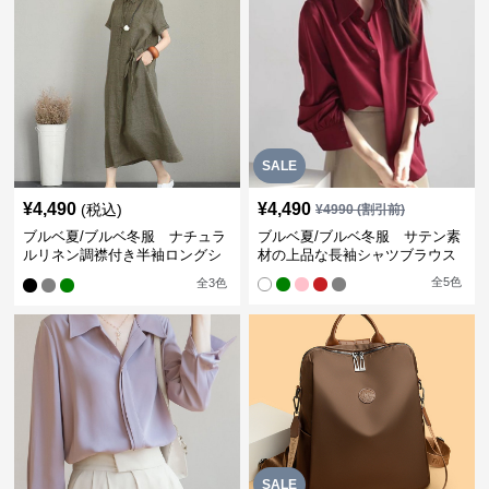
SALE
¥
4,490
¥
4,490
(税込)
¥
4990
(割引前)
ブルベ夏/ブルベ冬服 ナチュラ
ブルベ夏/ブルベ冬服 サテン素
ルリネン調襟付き半袖ロングシ
材の上品な長袖シャツブラウス
ャツワンピース
全
5
色
全
3
色
SALE