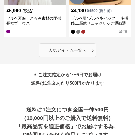
¥
5,990
¥
4,130
(税込)
¥
4590
(割引前)
ブルベ夏服 とろみ素材の開襟
ブルベ夏/ブルベ冬バッグ 多機
長袖ブラウス
能二層式リュックサック通勤通
学対応型
全
3
色
›
人気アイテム一覧へ
⚡ ご注文確定から1〜5日でお届け
送料は1注文あたり
500
円かかります
送料は1注文につき全国一律500円
（10,000円以上のご購入で送料無料）
「最高品質を適正価格」でお届けする為、
お時間をいただく商品もございます。