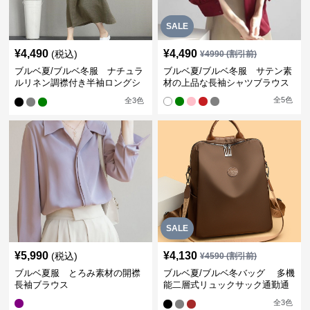
SALE
¥
4,490
¥
4,490
(税込)
¥
4990
(割引前)
ブルベ夏/ブルベ冬服 ナチュラ
ブルベ夏/ブルベ冬服 サテン素
ルリネン調襟付き半袖ロングシ
材の上品な長袖シャツブラウス
ャツワンピース
全
5
色
全
3
色
SALE
¥
5,990
¥
4,130
(税込)
¥
4590
(割引前)
ブルベ夏服 とろみ素材の開襟
ブルベ夏/ブルベ冬バッグ 多機
長袖ブラウス
能二層式リュックサック通勤通
学対応型
全
3
色