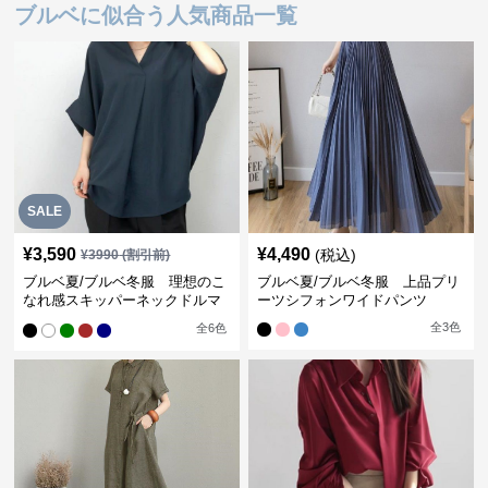
ブルベに似合う人気商品一覧
SALE
¥
3,590
¥
4,490
(税込)
¥
3990
(割引前)
ブルベ夏/ブルベ冬服 理想のこ
ブルベ夏/ブルベ冬服 上品プリ
なれ感スキッパーネックドルマ
ーツシフォンワイドパンツ
ン袖ブラウス
全
3
色
全
6
色