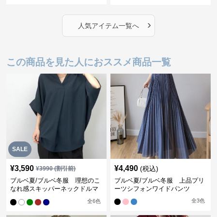
›
人気アイテム一覧へ
この商品を見た人におススメ商品一覧
SALE
¥
3,590
¥
4,490
(税込)
¥
3990
(割引前)
ブルベ夏/ブルベ冬服 理想のこ
ブルベ夏/ブルベ冬服 上品プリ
なれ感スキッパーネックドルマ
ーツシフォンワイドパンツ
ン袖ブラウス
全
3
色
全
6
色