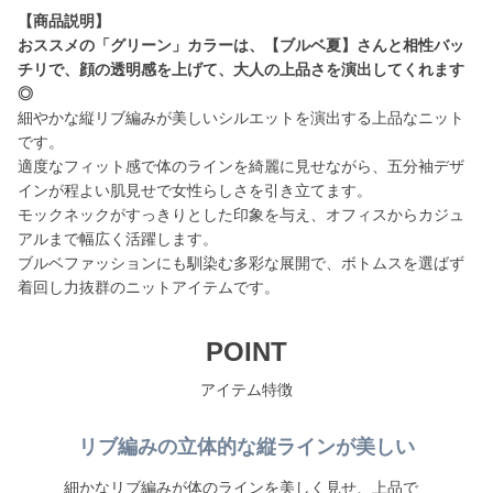
【商品説明】
おススメの「グリーン」カラーは、【ブルベ夏】さんと相性バッ
チリで、顔の透明感を上げて、大人の上品さを演出してくれます
◎
細やかな縦リブ編みが美しいシルエットを演出する上品なニット
です。
適度なフィット感で体のラインを綺麗に見せながら、五分袖デザ
インが程よい肌見せで女性らしさを引き立てます。
モックネックがすっきりとした印象を与え、オフィスからカジュ
アルまで幅広く活躍します。
ブルベファッションにも馴染む多彩な展開で、ボトムスを選ばず
着回し力抜群のニットアイテムです。
POINT
アイテム特徴
リブ編みの立体的な縦ラインが美しい
細かなリブ編みが体のラインを美しく見せ、上品で