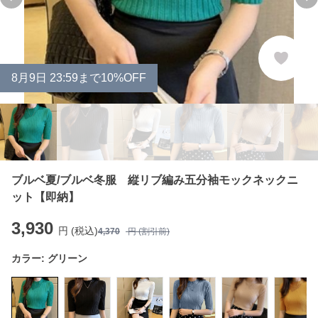
Previous slide
Ne
8
月
9
日 23:59まで10%OFF
ブルベ夏/ブルベ冬服 縦リブ編み五分袖モックネックニ
ット【即納】
3,930
円 (税込)
4,370
円 (割引前)
カラー:
グリーン