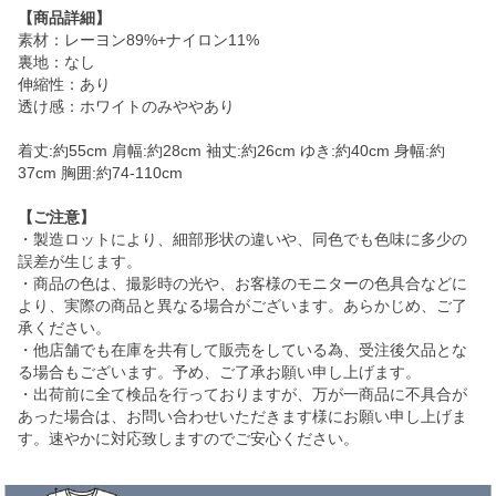
【商品詳細】
素材：レーヨン89%+ナイロン11%
裏地：なし
伸縮性：あり
透け感：ホワイトのみややあり
着丈:約55cm 肩幅:約28cm 袖丈:約26cm ゆき:約40cm 身幅:約
37cm 胸囲:約74-110cm
【ご注意】
・製造ロットにより、細部形状の違いや、同色でも色味に多少の
誤差が生じます。
・商品の色は、撮影時の光や、お客様のモニターの色具合などに
より、実際の商品と異なる場合がございます。あらかじめ、ご了
承ください。
・他店舗でも在庫を共有して販売をしている為、受注後欠品とな
る場合もございます。予め、ご了承お願い申し上げます。
・出荷前に全て検品を行っておりますが、万が一商品に不具合が
あった場合は、お問い合わせいただきます様にお願い申し上げま
す。速やかに対応致しますのでご安心ください。