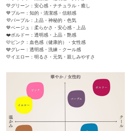
💚グリーン：安心感・ナチュラル・癒し
💙ブルー：知的・清潔感・信頼感
💜パープル：上品・神秘的・色気
🤎ベージュ：柔らかさ・安心感・上品
❤️ボルドー：透明感・上品・艶感
🩷ピンク：血色感（健康的）・女性感
🩶グレー：透明感・洗練・クール感
💛イエロー：明るさ・元気・親しみやすさ