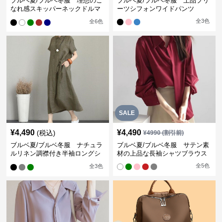
ブルベ夏/ブルベ冬服 理想のこ
ブルベ夏/ブルベ冬服 上品プリ
なれ感スキッパーネックドルマ
ーツシフォンワイドパンツ
ン袖ブラウス
全
3
色
全
6
色
SALE
¥
4,490
¥
4,490
(税込)
¥
4990
(割引前)
ブルベ夏/ブルベ冬服 ナチュラ
ブルベ夏/ブルベ冬服 サテン素
ルリネン調襟付き半袖ロングシ
材の上品な長袖シャツブラウス
ャツワンピース
全
5
色
全
3
色