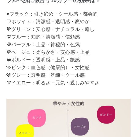
ブルベ肌に似合う10カラーの効果は？
♥ブラック：引き締め・クール感・都会的
♡ホワイト：清潔感・透明感・爽やか
💚グリーン：安心感・ナチュラル・癒し
💙ブルー：知的・清潔感・信頼感
💜パープル：上品・神秘的・色気
🤎ベージュ：柔らかさ・安心感・上品
❤️ボルドー：透明感・上品・艶感
🩷ピンク：血色感（健康的）・女性感
🩶グレー：透明感・洗練・クール感
💛イエロー：明るさ・元気・親しみやすさ