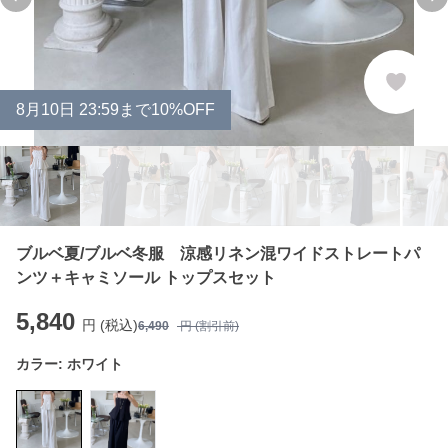
Previous slide
Ne
8
月
10
日 23:59まで10%OFF
ブルベ夏/ブルベ冬服 涼感リネン混ワイドストレートパ
ンツ＋キャミソール トップスセット
5,840
円 (税込)
6,490
円 (割引前)
カラー:
ホワイト