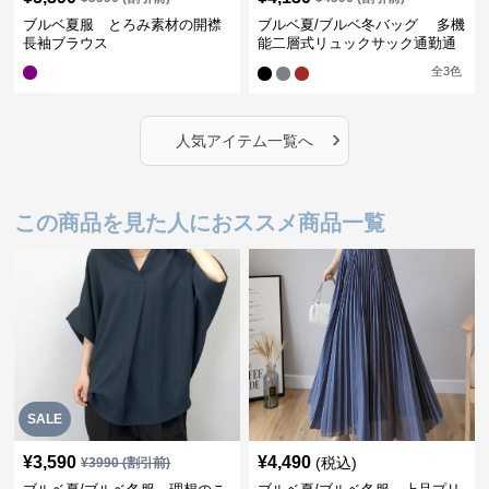
ブルベ夏服 とろみ素材の開襟
ブルベ夏/ブルベ冬バッグ 多機
長袖ブラウス
能二層式リュックサック通勤通
学対応型
全
3
色
›
人気アイテム一覧へ
この商品を見た人におススメ商品一覧
SALE
¥
3,590
¥
4,490
(税込)
¥
3990
(割引前)