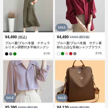
SALE
¥
4,490
¥
4,490
(税込)
¥
4990
(割引前)
ブルベ夏/ブルベ冬服 ナチュラ
ブルベ夏/ブルベ冬服 サテン素
ルリネン調襟付き半袖ロングシ
材の上品な長袖シャツブラウス
ャツワンピース
全
5
色
全
3
色
SALE
SALE
¥
5,390
¥
4,130
¥
5990
(割引前)
¥
4590
(割引前)