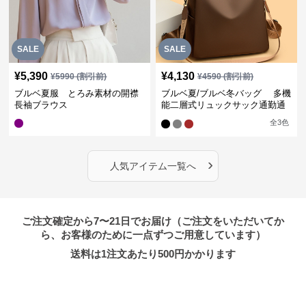
SALE
SALE
¥
5,390
¥
4,130
¥
5990
(割引前)
¥
4590
(割引前)
ブルベ夏服 とろみ素材の開襟
ブルベ夏/ブルベ冬バッグ 多機
長袖ブラウス
能二層式リュックサック通勤通
学対応型
全
3
色
›
人気アイテム一覧へ
ご注文確定から7〜21日でお届け（ご注文をいただいてか
ら、お客様のために一点ずつご用意しています）
送料は1注文あたり
500
円かかります