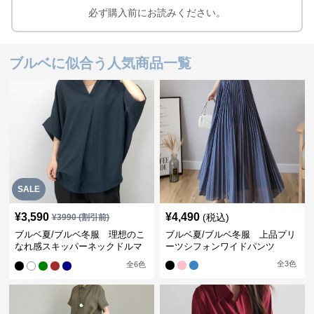
必ず購入前にお読みください。
ブルベに似合う人気商品一覧
SALE
¥
3,590
¥
4,490
(税込)
¥
3990
(割引前)
ブルベ夏/ブルベ冬服 理想のこ
ブルベ夏/ブルベ冬服 上品プリ
なれ感スキッパーネックドルマ
ーツシフォンワイドパンツ
ン袖ブラウス
全
3
色
全
6
色