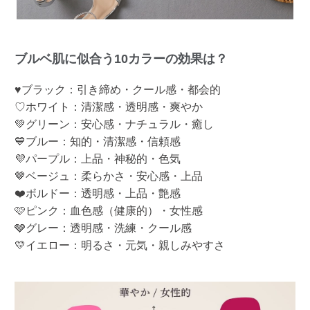
ブルベ肌に似合う10カラーの効果は？
♥ブラック：引き締め・クール感・都会的
♡ホワイト：清潔感・透明感・爽やか
💚グリーン：安心感・ナチュラル・癒し
💙ブルー：知的・清潔感・信頼感
💜パープル：上品・神秘的・色気
🤎ベージュ：柔らかさ・安心感・上品
❤️ボルドー：透明感・上品・艶感
🩷ピンク：血色感（健康的）・女性感
🩶グレー：透明感・洗練・クール感
💛イエロー：明るさ・元気・親しみやすさ