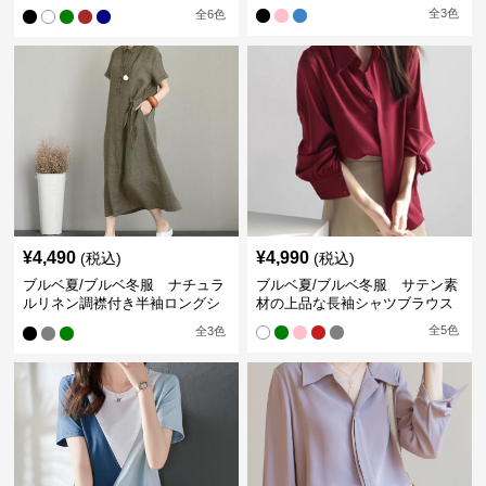
ン袖ブラウス
全
3
色
全
6
色
¥
4,490
¥
4,990
(税込)
(税込)
ブルベ夏/ブルベ冬服 ナチュラ
ブルベ夏/ブルベ冬服 サテン素
ルリネン調襟付き半袖ロングシ
材の上品な長袖シャツブラウス
ャツワンピース
全
5
色
全
3
色