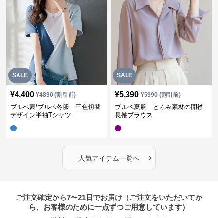
SALE
SALE
¥
4,400
¥
5,390
¥
4890
(割引前)
¥
5990
(割引前)
ブルベ夏/ブルベ冬服 三色切替
ブルベ夏服 とろみ素材の開襟
デザイン半袖Tシャツ
長袖ブラウス
›
人気アイテム一覧へ
ご注文確定から7〜21日でお届け（ご注文をいただいてか
ら、お客様のために一点ずつご用意しています）