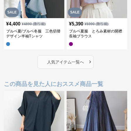
SALE
SALE
¥
4,400
¥
5,390
¥
4890
(割引前)
¥
5990
(割引前)
ブルベ夏/ブルベ冬服 三色切替
ブルベ夏服 とろみ素材の開襟
デザイン半袖Tシャツ
長袖ブラウス
›
人気アイテム一覧へ
この商品を見た人におススメ商品一覧