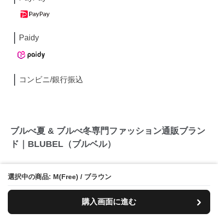
Paidy
コンビニ/銀行振込
ブルべ夏 & ブルべ冬専門ファッション通販ブラン
ド｜BLUBEL（ブルベル）
選択中の商品: M(Free) / ブラウン
BULBEL（ブルベル）では、ブルベカラーに沿った
商品を2,000点以上揃えてます！毎月新商品が続々登
購入画面に進む
場中！