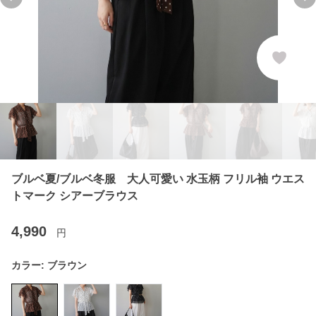
Previous slide
Ne
ブルベ夏/ブルベ冬服 大人可愛い 水玉柄 フリル袖 ウエス
トマーク シアーブラウス
4,990
円
カラー:
ブラウン