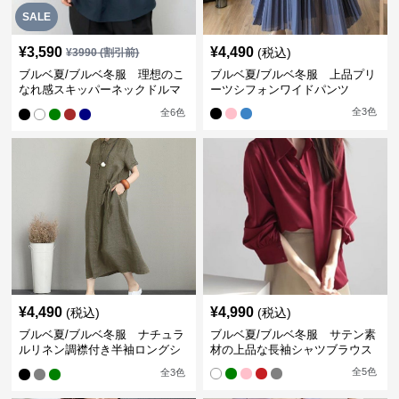
SALE
¥
3,590
¥
4,490
(税込)
¥
3990
(割引前)
ブルベ夏/ブルベ冬服 理想のこ
ブルベ夏/ブルベ冬服 上品プリ
なれ感スキッパーネックドルマ
ーツシフォンワイドパンツ
ン袖ブラウス
全
3
色
全
6
色
¥
4,490
¥
4,990
(税込)
(税込)
ブルベ夏/ブルベ冬服 ナチュラ
ブルベ夏/ブルベ冬服 サテン素
ルリネン調襟付き半袖ロングシ
材の上品な長袖シャツブラウス
ャツワンピース
全
5
色
全
3
色