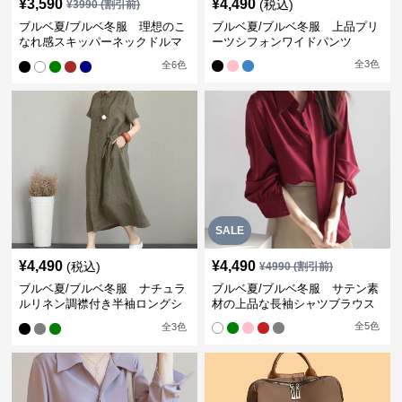
¥
3,590
¥
4,490
(税込)
¥
3990
(割引前)
ブルベ夏/ブルベ冬服 理想のこ
ブルベ夏/ブルベ冬服 上品プリ
なれ感スキッパーネックドルマ
ーツシフォンワイドパンツ
ン袖ブラウス
全
3
色
全
6
色
SALE
¥
4,490
¥
4,490
(税込)
¥
4990
(割引前)
ブルベ夏/ブルベ冬服 ナチュラ
ブルベ夏/ブルベ冬服 サテン素
ルリネン調襟付き半袖ロングシ
材の上品な長袖シャツブラウス
ャツワンピース
全
5
色
全
3
色