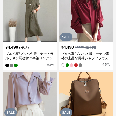
SALE
¥
4,490
¥
4,490
(税込)
¥
4990
(割引前)
ブルベ夏/ブルベ冬服 ナチュラ
ブルベ夏/ブルベ冬服 サテン素
ルリネン調襟付き半袖ロングシ
材の上品な長袖シャツブラウス
ャツワンピース
全
5
色
全
3
色
SALE
SALE