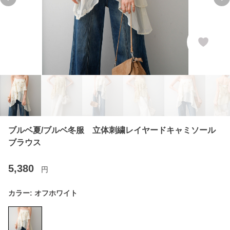
Previous slide
Ne
ブルベ夏/ブルベ冬服 立体刺繍レイヤードキャミソール
ブラウス
5,380
円
カラー:
オフホワイト