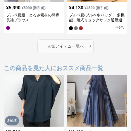
¥
5,390
¥
4,130
¥
5990
(割引前)
¥
4590
(割引前)
ブルベ夏服 とろみ素材の開襟
ブルベ夏/ブルベ冬バッグ 多機
長袖ブラウス
能二層式リュックサック通勤通
学対応型
全
3
色
›
人気アイテム一覧へ
この商品を見た人におススメ商品一覧
SALE