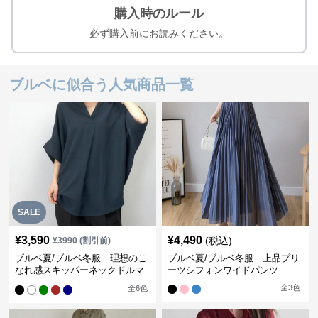
購入時のルール
必ず購入前にお読みください。
ブルベに似合う人気商品一覧
SALE
¥
3,590
¥
4,490
(税込)
¥
3990
(割引前)
ブルベ夏/ブルベ冬服 理想のこ
ブルベ夏/ブルベ冬服 上品プリ
なれ感スキッパーネックドルマ
ーツシフォンワイドパンツ
ン袖ブラウス
全
3
色
全
6
色