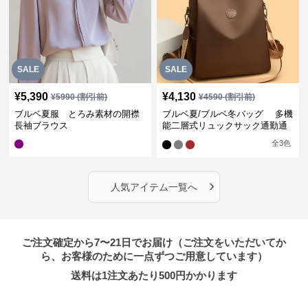
SALE
SALE
¥
5,390
¥
4,130
¥
5990
(割引前)
¥
4590
(割引前)
ブルベ夏服 とろみ素材の開襟
ブルベ夏/ブルベ冬バッグ 多機
長袖ブラウス
能二層式リュックサック通勤通
学対応型
全
3
色
›
人気アイテム一覧へ
ご注文確定から7〜21日でお届け（ご注文をいただいてか
ら、お客様のために一点ずつご用意しています）
送料は1注文あたり
500
円かかります