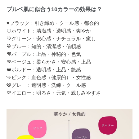
ブルベ肌に似合う10カラーの効果は？
♥ブラック：引き締め・クール感・都会的
♡ホワイト：清潔感・透明感・爽やか
💚グリーン：安心感・ナチュラル・癒し
💙ブルー：知的・清潔感・信頼感
💜パープル：上品・神秘的・色気
🤎ベージュ：柔らかさ・安心感・上品
❤️ボルドー：透明感・上品・艶感
🩷ピンク：血色感（健康的）・女性感
🩶グレー：透明感・洗練・クール感
💛イエロー：明るさ・元気・親しみやすさ