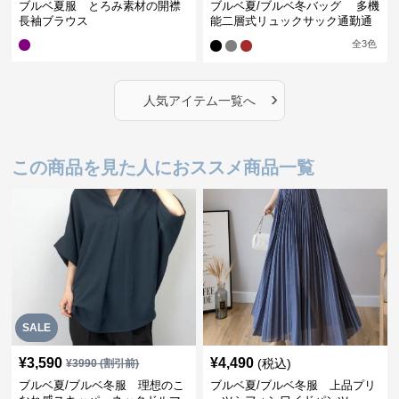
ブルベ夏服 とろみ素材の開襟
ブルベ夏/ブルベ冬バッグ 多機
長袖ブラウス
能二層式リュックサック通勤通
学対応型
全
3
色
›
人気アイテム一覧へ
この商品を見た人におススメ商品一覧
SALE
¥
3,590
¥
4,490
(税込)
¥
3990
(割引前)
ブルベ夏/ブルベ冬服 理想のこ
ブルベ夏/ブルベ冬服 上品プリ