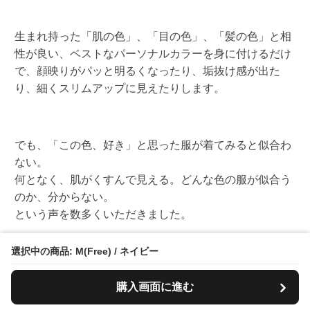
生まれ持った「肌の色」、「目の色」、「髪の色」と相
性が良い、ベストなパーソナルカラーを身に付けるだけ
で、顔映りがパッと明るくなったり、垢抜け感が出た
り、細くスリムアップに見えたりします。
でも、「この色、好き」と思った服が着てみると似合わ
ない。
何となく、肌がくすんで見える。どんな色の服が似合う
のか、分からない。
という声を数多くいただきました。
選択中の商品: M(Free) / ネイビー
そこで、「ブルベ夏・ブルベ冬さんに徹底して寄り添っ
購入画面に進む
た、失敗しない洋服を提供したい！」というこ想いから
始まったのがBLUBEL（ブルベル）です。