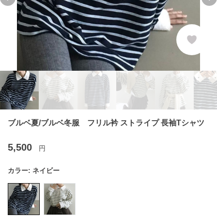
Previous slide
Ne
ブルベ夏/ブルベ冬服 フリル衿 ストライプ 長袖Tシャツ
5,500
円
カラー:
ネイビー