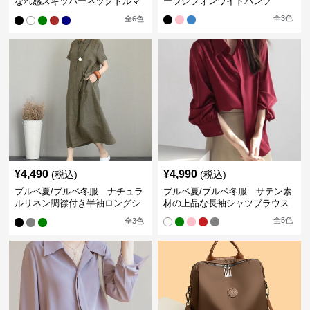
なれ感スキッパーネックドルマ
ーツシフォンワイドパンツ
ン袖ブラウス
全
3
色
全
6
色
¥
4,490
¥
4,990
(税込)
(税込)
ブルベ夏/ブルベ冬服 ナチュラ
ブルベ夏/ブルベ冬服 サテン素
ルリネン調襟付き半袖ロングシ
材の上品な長袖シャツブラウス
ャツワンピース
全
5
色
全
3
色