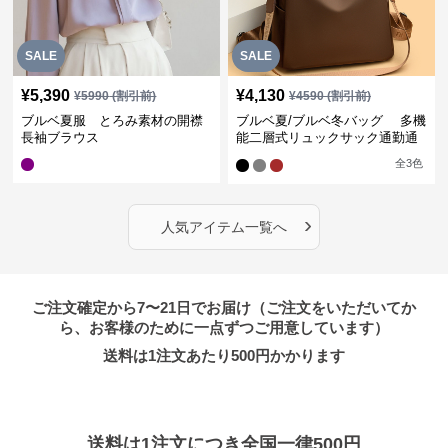
SALE
SALE
¥
5,390
¥
4,130
¥
5990
(割引前)
¥
4590
(割引前)
ブルベ夏服 とろみ素材の開襟
ブルベ夏/ブルベ冬バッグ 多機
長袖ブラウス
能二層式リュックサック通勤通
学対応型
全
3
色
›
人気アイテム一覧へ
ご注文確定から7〜21日でお届け（ご注文をいただいてか
ら、お客様のために一点ずつご用意しています）
送料は1注文あたり
500
円かかります
送料は1注文につき全国一律500円