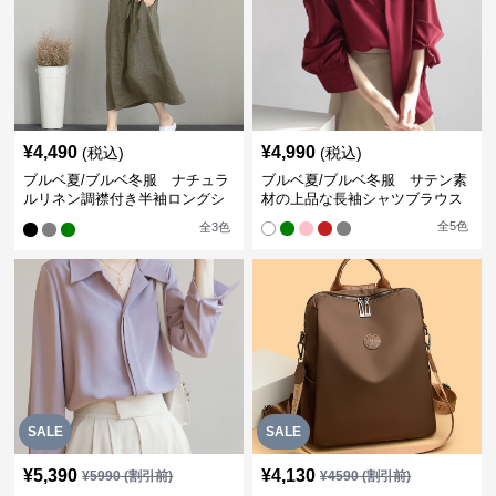
¥
4,490
¥
4,990
(税込)
(税込)
ブルベ夏/ブルベ冬服 ナチュラ
ブルベ夏/ブルベ冬服 サテン素
ルリネン調襟付き半袖ロングシ
材の上品な長袖シャツブラウス
ャツワンピース
全
5
色
全
3
色
SALE
SALE
¥
5,390
¥
4,130
¥
5990
(割引前)
¥
4590
(割引前)