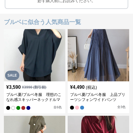
必ず購入前にお読みください。
ブルベに似合う人気商品一覧
SALE
¥
3,590
¥
4,490
(税込)
¥
3990
(割引前)
ブルベ夏/ブルベ冬服 理想のこ
ブルベ夏/ブルベ冬服 上品プリ
なれ感スキッパーネックドルマ
ーツシフォンワイドパンツ
ン袖ブラウス
全
3
色
全
6
色