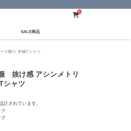
0
SALE商品
ース飾り 半袖Tシャツ
服 抜け感 アシンメトリ
袖Tシャツ
設計されています。
ック
ック