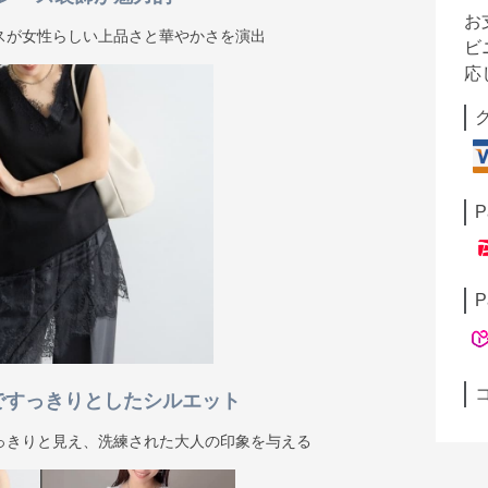
お
スが女性らしい上品さと華やかさを演出
ビ
応
P
P
ですっきりとしたシルエット
っきりと見え、洗練された大人の印象を与える