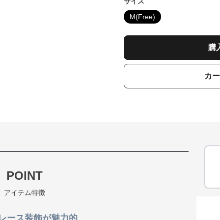
サイズ
M(Free)
購
カー
POINT
アイテム特徴
レース装飾が魅力的