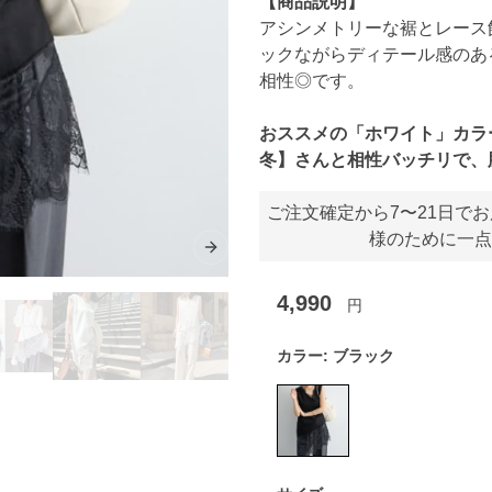
【商品説明】
アシンメトリーな裾とレース
ックながらディテール感のあ
相性◎です。
おススメの「ホワイト」カラ
冬】さんと相性バッチリで、
ご注文確定から7〜21日で
様のために一点
Next slide
4,990
円
カラー:
ブラック