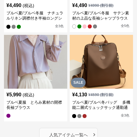
¥
4,490
¥
4,490
(税込)
¥
4990
(割引前)
ブルベ夏/ブルベ冬服 ナチュラ
ブルベ夏/ブルベ冬服 サテン素
ルリネン調襟付き半袖ロングシ
材の上品な長袖シャツブラウス
ャツワンピース
全
5
色
全
3
色
SALE
¥
5,990
¥
4,130
(税込)
¥
4590
(割引前)
ブルベ夏服 とろみ素材の開襟
ブルベ夏/ブルベ冬バッグ 多機
長袖ブラウス
能二層式リュックサック通勤通
学対応型
全
3
色
›
人気アイテム一覧へ