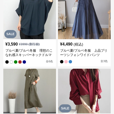
SALE
¥
3,590
¥
4,490
(税込)
¥
3990
(割引前)
ブルベ夏/ブルベ冬服 理想のこ
ブルベ夏/ブルベ冬服 上品プリ
なれ感スキッパーネックドルマ
ーツシフォンワイドパンツ
ン袖ブラウス
全
3
色
全
6
色
SALE