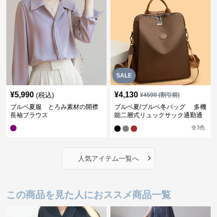
SALE
¥
5,990
¥
4,130
(税込)
¥
4590
(割引前)
ブルベ夏服 とろみ素材の開襟
ブルベ夏/ブルベ冬バッグ 多機
長袖ブラウス
能二層式リュックサック通勤通
学対応型
全
3
色
›
人気アイテム一覧へ
この商品を見た人におススメ商品一覧