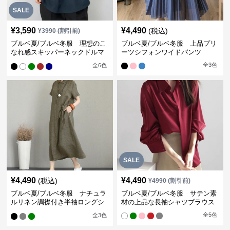
SALE
¥
3,590
¥
4,490
(税込)
¥
3990
(割引前)
ブルベ夏/ブルベ冬服 理想のこ
ブルベ夏/ブルベ冬服 上品プリ
なれ感スキッパーネックドルマ
ーツシフォンワイドパンツ
ン袖ブラウス
全
3
色
全
6
色
SALE
¥
4,490
¥
4,490
(税込)
¥
4990
(割引前)
ブルベ夏/ブルベ冬服 ナチュラ
ブルベ夏/ブルベ冬服 サテン素
ルリネン調襟付き半袖ロングシ
材の上品な長袖シャツブラウス
ャツワンピース
全
5
色
全
3
色