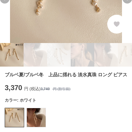
Previous slide
Ne
ブルベ夏/ブルベ冬 上品に揺れる 淡水真珠 ロング ピアス
3,370
円 (税込)
3,740
円 (割引前)
カラー:
ホワイト