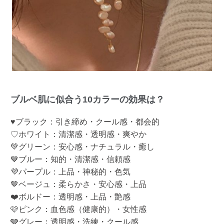
ブルベ肌に似合う10カラーの効果は？
♥ブラック：引き締め・クール感・都会的
♡ホワイト：清潔感・透明感・爽やか
💚グリーン：安心感・ナチュラル・癒し
💙ブルー：知的・清潔感・信頼感
💜パープル：上品・神秘的・色気
🤎ベージュ：柔らかさ・安心感・上品
❤️ボルドー：透明感・上品・艶感
🩷ピンク：血色感（健康的）・女性感
🩶グレー：透明感・洗練・クール感