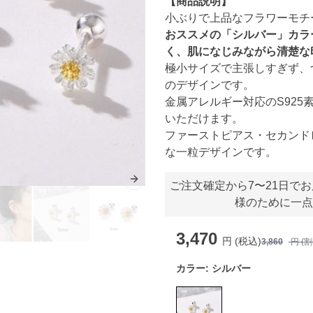
【商品説明】
小ぶりで上品なフラワーモチ
おススメの「シルバー」カラ
く、肌になじみながら清楚な
極小サイズで主張しすぎず、
のデザインです。
金属アレルギー対応のS92
いただけます。
ファーストピアス・セカンド
な一粒デザインです。
Next slide
ご注文確定から7〜21日で
様のために一点
3,470
円 (税込)
3,860
円 (
カラー:
シルバー