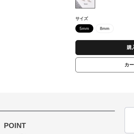
サイズ
5mm
8mm
購
カー
POINT