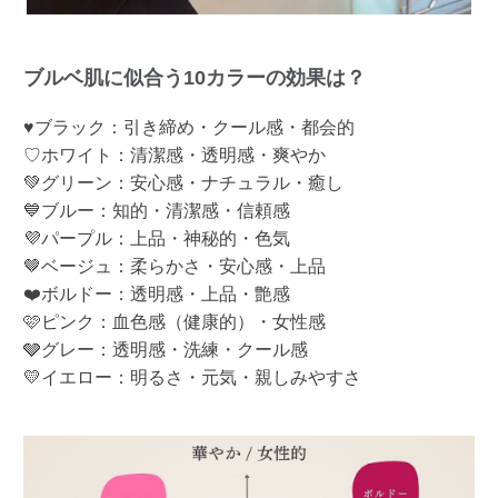
ブルベ肌に似合う10カラーの効果は？
♥ブラック：引き締め・クール感・都会的
♡ホワイト：清潔感・透明感・爽やか
💚グリーン：安心感・ナチュラル・癒し
💙ブルー：知的・清潔感・信頼感
💜パープル：上品・神秘的・色気
🤎ベージュ：柔らかさ・安心感・上品
❤️ボルドー：透明感・上品・艶感
🩷ピンク：血色感（健康的）・女性感
🩶グレー：透明感・洗練・クール感
💛イエロー：明るさ・元気・親しみやすさ