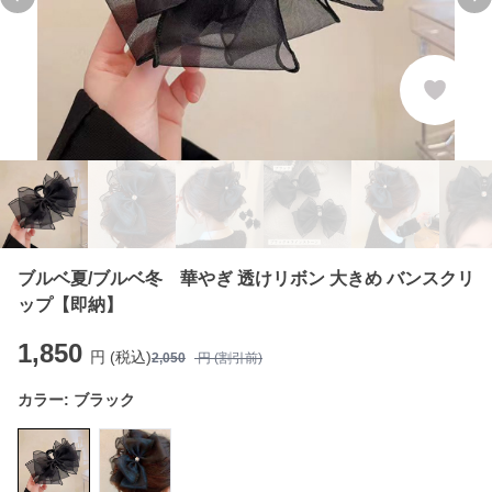
Previous slide
Ne
ブルベ夏/ブルベ冬 華やぎ 透けリボン 大きめ バンスクリ
ップ【即納】
1,850
円 (税込)
2,050
円 (割引前)
カラー:
ブラック