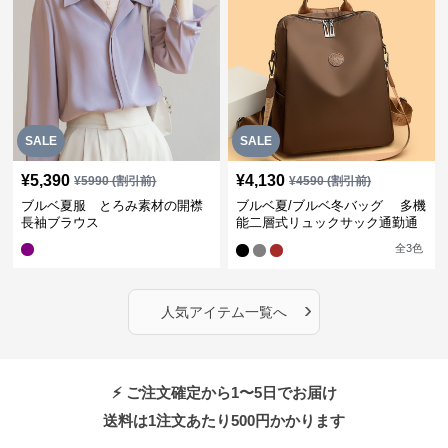
SALE
SALE
¥
5,390
¥
4,130
¥
5990
(割引前)
¥
4590
(割引前)
ブルベ夏服 とろみ素材の開襟
ブルベ夏/ブルベ冬バッグ 多機
長袖ブラウス
能二層式リュックサック通勤通
学対応型
全
3
色
›
人気アイテム一覧へ
⚡ ご注文確定から1〜5日でお届け
送料は1注文あたり
500
円かかります