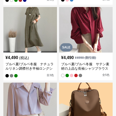
SALE
¥
4,490
¥
4,490
(税込)
¥
4990
(割引前)
ブルベ夏/ブルベ冬服 ナチュラ
ブルベ夏/ブルベ冬服 サテン素
ルリネン調襟付き半袖ロングシ
材の上品な長袖シャツブラウス
ャツワンピース
全
5
色
全
3
色