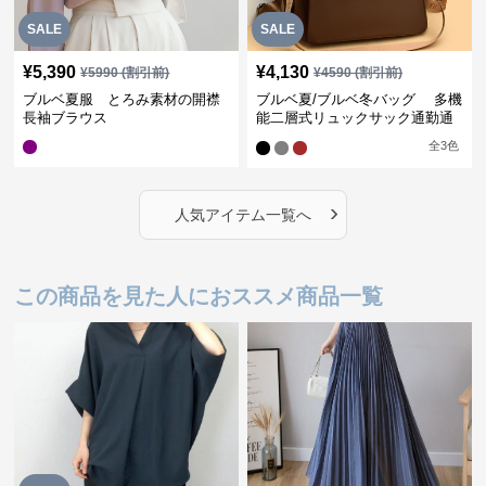
SALE
SALE
¥
5,390
¥
4,130
¥
5990
(割引前)
¥
4590
(割引前)
ブルベ夏服 とろみ素材の開襟
ブルベ夏/ブルベ冬バッグ 多機
長袖ブラウス
能二層式リュックサック通勤通
学対応型
全
3
色
›
人気アイテム一覧へ
この商品を見た人におススメ商品一覧