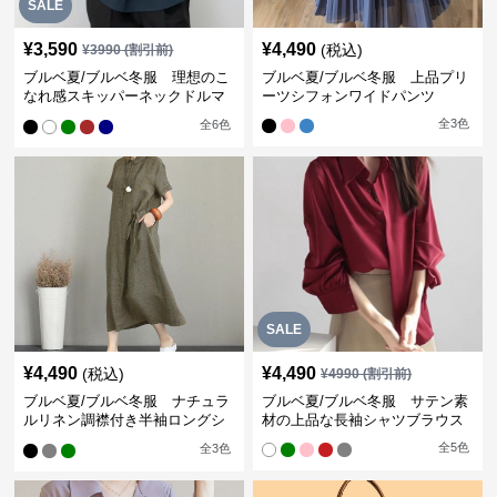
SALE
¥
3,590
¥
4,490
(税込)
¥
3990
(割引前)
ブルベ夏/ブルベ冬服 理想のこ
ブルベ夏/ブルベ冬服 上品プリ
なれ感スキッパーネックドルマ
ーツシフォンワイドパンツ
ン袖ブラウス
全
3
色
全
6
色
SALE
¥
4,490
¥
4,490
(税込)
¥
4990
(割引前)
ブルベ夏/ブルベ冬服 ナチュラ
ブルベ夏/ブルベ冬服 サテン素
ルリネン調襟付き半袖ロングシ
材の上品な長袖シャツブラウス
ャツワンピース
全
5
色
全
3
色