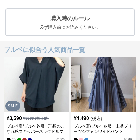
購入時のルール
必ず購入前にお読みください。
ブルベに似合う人気商品一覧
SALE
¥
3,590
¥
4,490
(税込)
¥
3990
(割引前)
ブルベ夏/ブルベ冬服 理想のこ
ブルベ夏/ブルベ冬服 上品プリ
なれ感スキッパーネックドルマ
ーツシフォンワイドパンツ
ン袖ブラウス
全
3
色
全
6
色