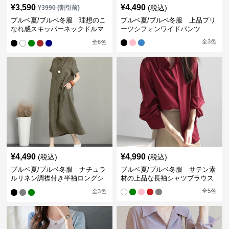
¥
3,590
¥
4,490
(税込)
¥
3990
(割引前)
ブルベ夏/ブルベ冬服 理想のこ
ブルベ夏/ブルベ冬服 上品プリ
なれ感スキッパーネックドルマ
ーツシフォンワイドパンツ
ン袖ブラウス
全
3
色
全
6
色
¥
4,490
¥
4,990
(税込)
(税込)
ブルベ夏/ブルベ冬服 ナチュラ
ブルベ夏/ブルベ冬服 サテン素
ルリネン調襟付き半袖ロングシ
材の上品な長袖シャツブラウス
ャツワンピース
全
5
色
全
3
色