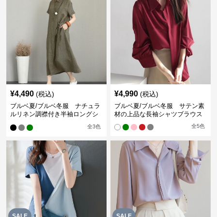
¥
4,490
¥
4,990
(税込)
(税込)
ブルベ夏/ブルベ冬服 ナチュラ
ブルベ夏/ブルベ冬服 サテン素
ルリネン調襟付き半袖ロングシ
材の上品な長袖シャツブラウス
ャツワンピース
全
5
色
全
3
色
SALE
SALE