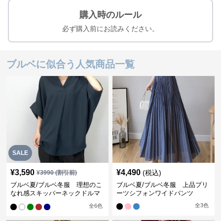
購入時のルール
必ず購入前にお読みください。
ブルベに似合う人気商品一覧
SALE
¥
3,590
¥
4,490
(税込)
¥
3990
(割引前)
ブルベ夏/ブルベ冬服 理想のこ
ブルベ夏/ブルベ冬服 上品プリ
なれ感スキッパーネックドルマ
ーツシフォンワイドパンツ
ン袖ブラウス
全
3
色
全
6
色