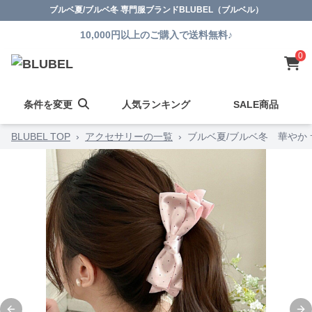
ブルベ夏/ブルベ冬 専門服ブランドBLUBEL（ブルベル）
10,000円以上のご購入で送料無料♪
0
条件を変更
人気ランキング
SALE商品
BLUBEL TOP
›
アクセサリーの一覧
›
ブルベ夏/ブルベ冬 華やか