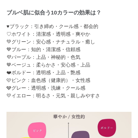
ブルベ肌に似合う10カラーの効果は？
♥ブラック：引き締め・クール感・都会的
♡ホワイト：清潔感・透明感・爽やか
💚グリーン：安心感・ナチュラル・癒し
💙ブルー：知的・清潔感・信頼感
💜パープル：上品・神秘的・色気
🤎ベージュ：柔らかさ・安心感・上品
❤️ボルドー：透明感・上品・艶感
🩷ピンク：血色感（健康的）・女性感
🩶グレー：透明感・洗練・クール感
💛イエロー：明るさ・元気・親しみやすさ