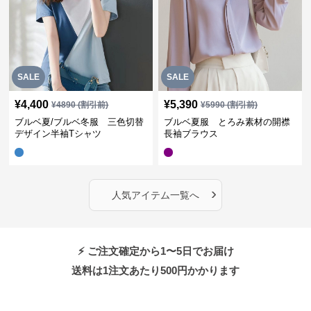
SALE
SALE
¥
4,400
¥
5,390
¥
4890
(割引前)
¥
5990
(割引前)
ブルベ夏/ブルベ冬服 三色切替
ブルベ夏服 とろみ素材の開襟
デザイン半袖Tシャツ
長袖ブラウス
›
人気アイテム一覧へ
⚡ ご注文確定から1〜5日でお届け
送料は1注文あたり
500
円かかります