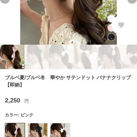
Previous slide
Ne
ブルベ夏/ブルベ冬 華やか サテンドット バナナクリップ
【即納】
2,250
円
カラー:
ピンク