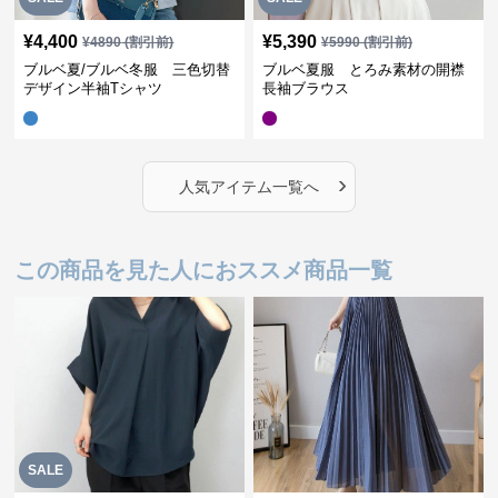
¥
4,400
¥
5,390
¥
4890
(割引前)
¥
5990
(割引前)
ブルベ夏/ブルベ冬服 三色切替
ブルベ夏服 とろみ素材の開襟
デザイン半袖Tシャツ
長袖ブラウス
›
人気アイテム一覧へ
この商品を見た人におススメ商品一覧
SALE