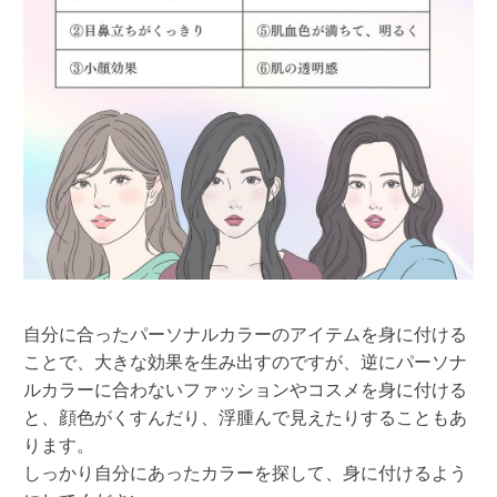
自分に合ったパーソナルカラーのアイテムを身に付ける
ことで、大きな効果を生み出すのですが、逆にパーソナ
ルカラーに合わないファッションやコスメを身に付ける
と、顔色がくすんだり、浮腫んで見えたりすることもあ
ります。
しっかり自分にあったカラーを探して、身に付けるよう