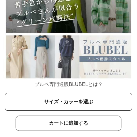
ブルベ専門通販BLUBELとは？
サイズ・カラーを選ぶ
カートに追加する