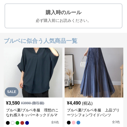
購入時のルール
必ず購入前にお読みください。
ブルベに似合う人気商品一覧
SALE
¥
3,590
¥
4,490
(税込)
¥
3990
(割引前)
ブルベ夏/ブルベ冬服 理想のこ
ブルベ夏/ブルベ冬服 上品プリ
なれ感スキッパーネックドルマ
ーツシフォンワイドパンツ
ン袖ブラウス
全
3
色
全
6
色