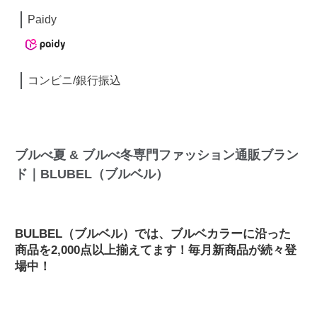
Paidy
コンビニ/銀行振込
ブルべ夏 & ブルべ冬専門ファッション通販ブラン
ド｜BLUBEL（ブルベル）
BULBEL（ブルベル）では、ブルベカラーに沿った
商品を2,000点以上揃えてます！毎月新商品が続々登
場中！