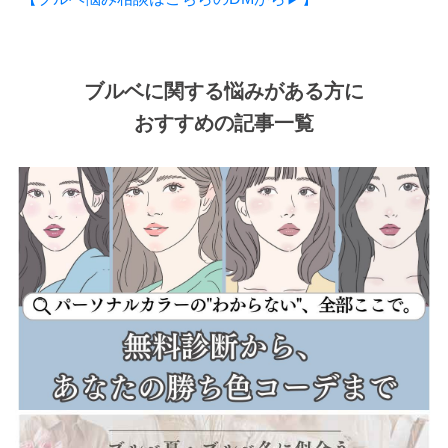
ブルベに関する悩みがある方に
おすすめの記事一覧