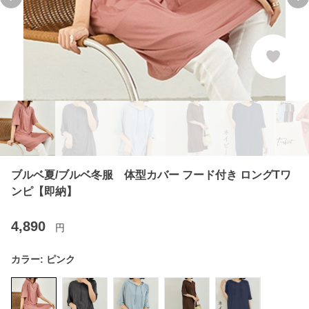
Previous slide
Ne
ブルベ夏/ブルベ冬服 体型カバー フード付き ロングTワ
ンピ【即納】
4,890
円
カラー:
ピンク