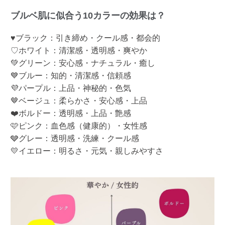
ブルベ肌に似合う10カラーの効果は？
♥ブラック：引き締め・クール感・都会的
♡ホワイト：清潔感・透明感・爽やか
💚グリーン：安心感・ナチュラル・癒し
💙ブルー：知的・清潔感・信頼感
💜パープル：上品・神秘的・色気
🤎ベージュ：柔らかさ・安心感・上品
❤️ボルドー：透明感・上品・艶感
🩷ピンク：血色感（健康的）・女性感
🩶グレー：透明感・洗練・クール感
💛イエロー：明るさ・元気・親しみやすさ