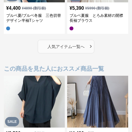
¥
4,400
¥
5,390
¥
4890
(割引前)
¥
5990
(割引前)
ブルベ夏/ブルベ冬服 三色切替
ブルベ夏服 とろみ素材の開襟
デザイン半袖Tシャツ
長袖ブラウス
›
人気アイテム一覧へ
この商品を見た人におススメ商品一覧
SALE