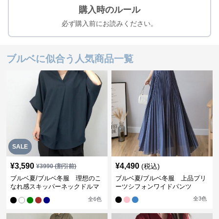
購入時のルール
必ず購入前にお読みください。
ブルベに似合う人気商品一覧
SALE
¥
3,590
¥
4,490
(税込)
¥
3990
(割引前)
ブルベ夏/ブルベ冬服 理想のこ
ブルベ夏/ブルベ冬服 上品プリ
なれ感スキッパーネックドルマ
ーツシフォンワイドパンツ
ン袖ブラウス
全
3
色
全
6
色