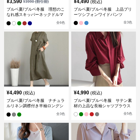
¥
3,590
¥
4,490
(税込)
¥
3990
(割引前)
ブルベ夏/ブルベ冬服 理想のこ
ブルベ夏/ブルベ冬服 上品プリ
なれ感スキッパーネックドルマ
ーツシフォンワイドパンツ
ン袖ブラウス
全
3
色
全
6
色
¥
4,490
¥
4,990
(税込)
(税込)
ブルベ夏/ブルベ冬服 ナチュラ
ブルベ夏/ブルベ冬服 サテン素
ルリネン調襟付き半袖ロングシ
材の上品な長袖シャツブラウス
ャツワンピース
全
5
色
全
3
色