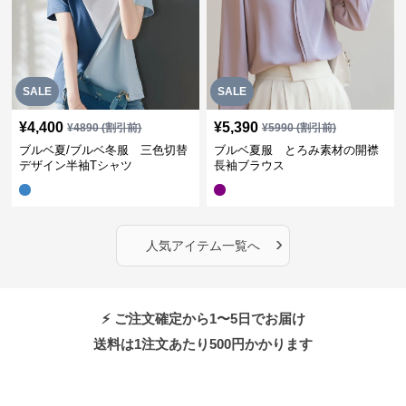
SALE
SALE
¥
4,400
¥
5,390
¥
4890
(割引前)
¥
5990
(割引前)
ブルベ夏/ブルベ冬服 三色切替
ブルベ夏服 とろみ素材の開襟
デザイン半袖Tシャツ
長袖ブラウス
›
人気アイテム一覧へ
⚡ ご注文確定から1〜5日でお届け
送料は1注文あたり
500
円かかります