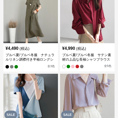
¥
4,490
¥
4,990
(税込)
(税込)
ブルベ夏/ブルベ冬服 ナチュラ
ブルベ夏/ブルベ冬服 サテン素
ルリネン調襟付き半袖ロングシ
材の上品な長袖シャツブラウス
ャツワンピース
全
5
色
全
3
色
SALE
SALE