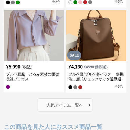
全
5
色
全
3
色
SALE
¥
5,990
¥
4,130
(税込)
¥
4590
(割引前)
ブルベ夏服 とろみ素材の開襟
ブルベ夏/ブルベ冬バッグ 多機
長袖ブラウス
能二層式リュックサック通勤通
学対応型
全
3
色
›
人気アイテム一覧へ
この商品を見た人におススメ商品一覧