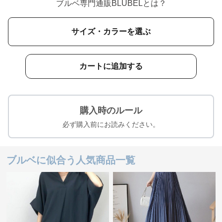
ブルベ専門通販BLUBELとは？
サイズ・カラーを選ぶ
カートに追加する
購入時のルール
必ず購入前にお読みください。
ブルベに似合う人気商品一覧