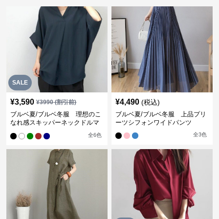
SALE
¥
3,590
¥
4,490
(税込)
¥
3990
(割引前)
ブルベ夏/ブルベ冬服 理想のこ
ブルベ夏/ブルベ冬服 上品プリ
なれ感スキッパーネックドルマ
ーツシフォンワイドパンツ
ン袖ブラウス
全
3
色
全
6
色