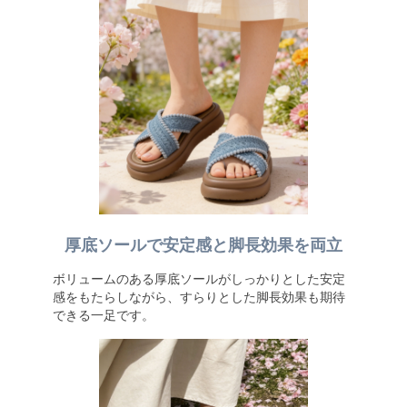
厚底ソールで安定感と脚長効果を両立
ボリュームのある厚底ソールがしっかりとした安定
感をもたらしながら、すらりとした脚長効果も期待
できる一足です。