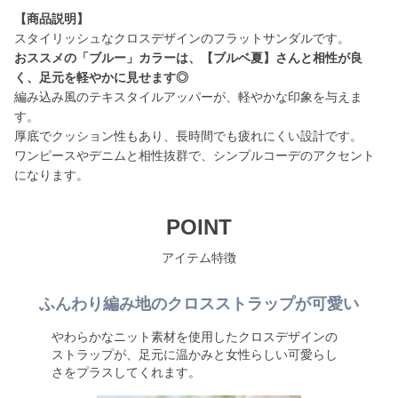
【商品説明】
おススメの「ブルー」カラーは、【ブルベ夏】さんと相性が良
く、足元を軽やかに見せます◎
編み込み風のテキスタイルアッパーが、軽やかな印象を与えま
す。
厚底でクッション性もあり、長時間でも疲れにくい設計です。
ワンピースやデニムと相性抜群で、シンプルコーデのアクセント
になります。
POINT
アイテム特徴
ふんわり編み地のクロスストラップが可愛い
やわらかなニット素材を使用したクロスデザインの
ストラップが、足元に温かみと女性らしい可愛らし
さをプラスしてくれます。