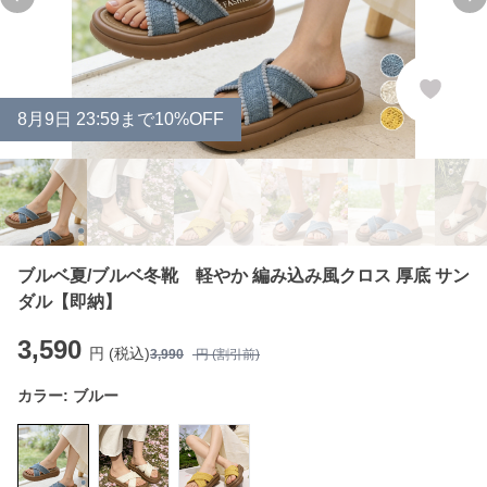
Previous slide
Ne
8
月
9
日 23:59まで10%OFF
ブルベ夏/ブルベ冬靴 軽やか 編み込み風クロス 厚底 サン
ダル【即納】
3,590
円 (税込)
3,990
円 (割引前)
カラー:
ブルー