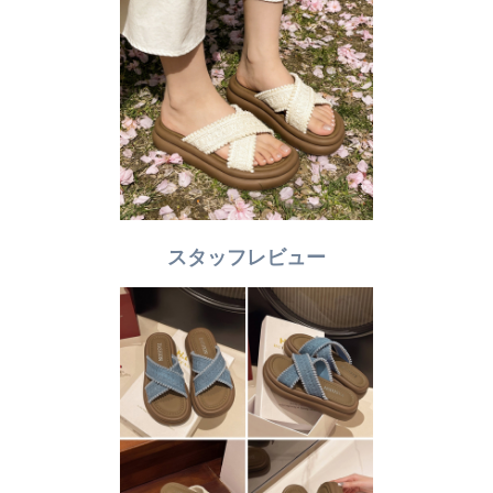
スタッフレビュー