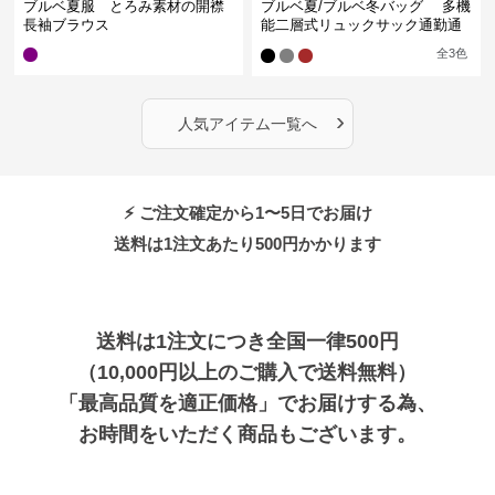
ブルベ夏服 とろみ素材の開襟
ブルベ夏/ブルベ冬バッグ 多機
長袖ブラウス
能二層式リュックサック通勤通
学対応型
全
3
色
›
人気アイテム一覧へ
⚡ ご注文確定から1〜5日でお届け
送料は1注文あたり
500
円かかります
送料は1注文につき全国一律500円
（10,000円以上のご購入で送料無料）
「最高品質を適正価格」でお届けする為、
お時間をいただく商品もございます。