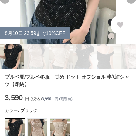
Previous slide
Ne
8
月
10
日 23:59まで10%OFF
ブルベ夏/ブルベ冬服 甘め ドット オフショル 半袖Tシャ
ツ【即納】
3,590
円 (税込)
3,990
円 (割引前)
カラー:
ブラック