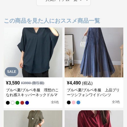
この商品を見た人におススメ商品一覧
SALE
¥
3,590
¥
4,490
(税込)
¥
3990
(割引前)
ブルベ夏/ブルベ冬服 理想のこ
ブルベ夏/ブルベ冬服 上品プリ
なれ感スキッパーネックドルマ
ーツシフォンワイドパンツ
ン袖ブラウス
全
3
色
全
6
色