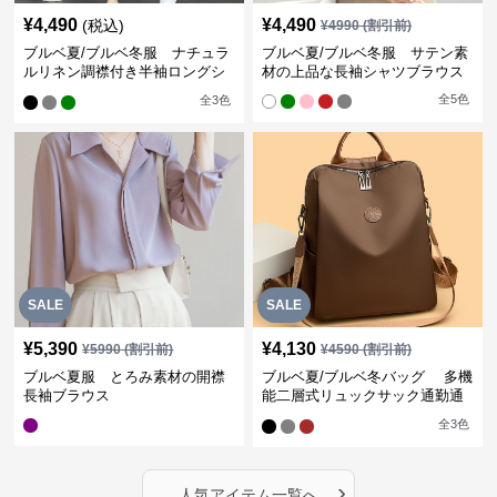
¥
4,490
¥
4,490
(税込)
¥
4990
(割引前)
ブルベ夏/ブルベ冬服 ナチュラ
ブルベ夏/ブルベ冬服 サテン素
ルリネン調襟付き半袖ロングシ
材の上品な長袖シャツブラウス
ャツワンピース
全
5
色
全
3
色
SALE
SALE
¥
5,390
¥
4,130
¥
5990
(割引前)
¥
4590
(割引前)
ブルベ夏服 とろみ素材の開襟
ブルベ夏/ブルベ冬バッグ 多機
長袖ブラウス
能二層式リュックサック通勤通
学対応型
全
3
色
›
人気アイテム一覧へ