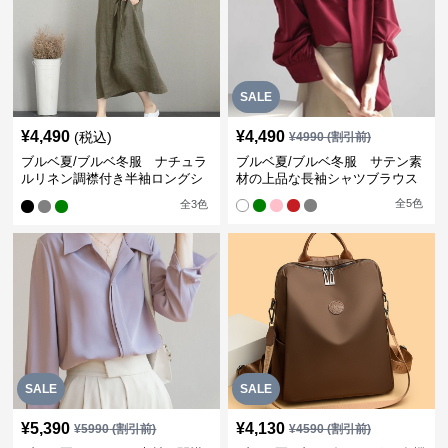
SALE
¥
4,490
¥
4,490
(税込)
¥
4990
(割引前)
ブルベ夏/ブルベ冬服 ナチュラ
ブルベ夏/ブルベ冬服 サテン素
ルリネン調襟付き半袖ロングシ
材の上品な長袖シャツブラウス
ャツワンピース
全
5
色
全
3
色
SALE
SALE
¥
5,390
¥
4,130
¥
5990
(割引前)
¥
4590
(割引前)