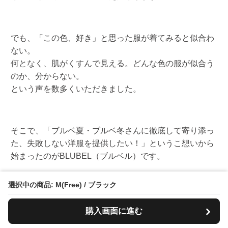
でも、「この色、好き」と思った服が着てみると似合わ
ない。
何となく、肌がくすんで見える。どんな色の服が似合う
のか、分からない。
という声を数多くいただきました。
そこで、「ブルベ夏・ブルベ冬さんに徹底して寄り添っ
た、失敗しない洋服を提供したい！」というこ想いから
始まったのがBLUBEL（ブルベル）です。
選択中の商品: M(Free) / ブラック
今まで気づかなった、眠っていた透明感が目覚め、小顔
や着痩せ効果が叶い、いまのワタシをもっと好きになる
購入画面に進む
「絶対に外さないファッション体験」を、BLUBEL（ブ