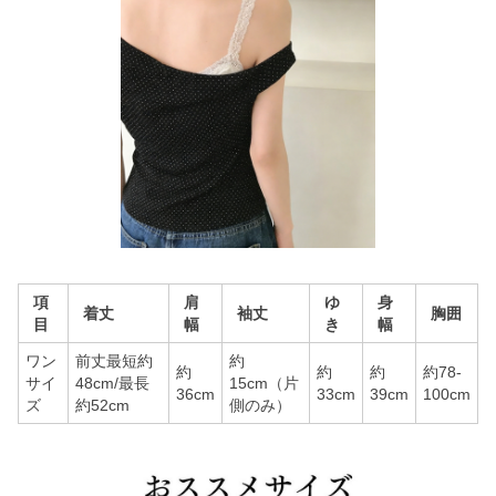
項
肩
ゆ
身
着丈
袖丈
胸囲
目
幅
き
幅
ワン
前丈最短約
約
約
約
約
約78-
サイ
48cm/最長
15cm（片
36cm
33cm
39cm
100cm
ズ
約52cm
側のみ）