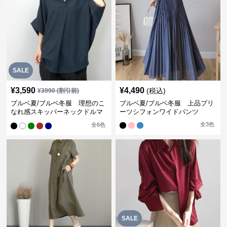
SALE
¥
3,590
¥
4,490
(税込)
¥
3990
(割引前)
ブルベ夏/ブルベ冬服 理想のこ
ブルベ夏/ブルベ冬服 上品プリ
なれ感スキッパーネックドルマ
ーツシフォンワイドパンツ
ン袖ブラウス
全
3
色
全
6
色
SALE