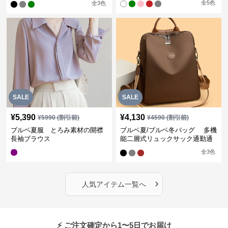
全
5
色
全
3
色
SALE
SALE
¥
5,390
¥
4,130
¥
5990
(割引前)
¥
4590
(割引前)
ブルベ夏服 とろみ素材の開襟
ブルベ夏/ブルベ冬バッグ 多機
長袖ブラウス
能二層式リュックサック通勤通
学対応型
全
3
色
›
人気アイテム一覧へ
⚡ ご注文確定から1〜5日でお届け