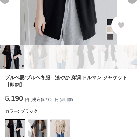
Previous slide
Ne
ブルベ夏/ブルベ冬服 涼やか 麻調 ドルマン ジャケット
【即納】
5,190
円 (税込)
5,770
円 (割引前)
カラー:
ブラック