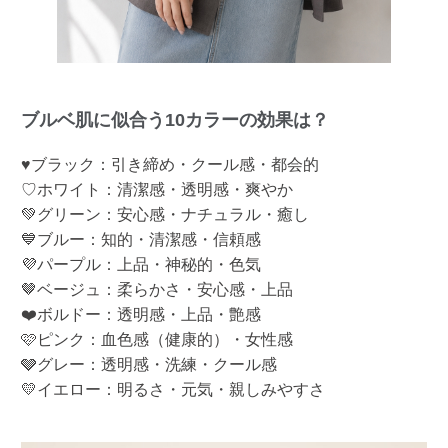
ブルベ肌に似合う10カラーの効果は？
♥ブラック：引き締め・クール感・都会的
♡ホワイト：清潔感・透明感・爽やか
💚グリーン：安心感・ナチュラル・癒し
💙ブルー：知的・清潔感・信頼感
💜パープル：上品・神秘的・色気
🤎ベージュ：柔らかさ・安心感・上品
❤️ボルドー：透明感・上品・艶感
🩷ピンク：血色感（健康的）・女性感
🩶グレー：透明感・洗練・クール感
💛イエロー：明るさ・元気・親しみやすさ