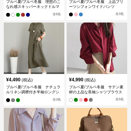
ブルベ夏/ブルベ冬服 理想のこ
ブルベ夏/ブルベ冬服 上品プリ
なれ感スキッパーネックドルマ
ーツシフォンワイドパンツ
ン袖ブラウス
全
3
色
全
6
色
¥
4,490
¥
4,990
(税込)
(税込)
ブルベ夏/ブルベ冬服 ナチュラ
ブルベ夏/ブルベ冬服 サテン素
ルリネン調襟付き半袖ロングシ
材の上品な長袖シャツブラウス
ャツワンピース
全
5
色
全
3
色