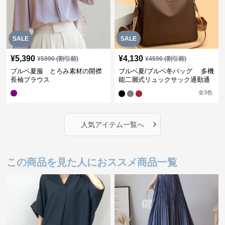
SALE
SALE
¥
5,390
¥
4,130
¥
5990
(割引前)
¥
4590
(割引前)
ブルベ夏服 とろみ素材の開襟
ブルベ夏/ブルベ冬バッグ 多機
長袖ブラウス
能二層式リュックサック通勤通
学対応型
全
3
色
›
人気アイテム一覧へ
この商品を見た人におススメ商品一覧