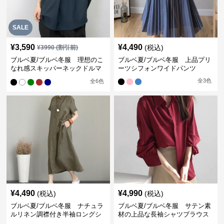
SALE
¥
3,590
¥
4,490
(税込)
¥
3990
(割引前)
ブルベ夏/ブルベ冬服 理想のこ
ブルベ夏/ブルベ冬服 上品プリ
なれ感スキッパーネックドルマ
ーツシフォンワイドパンツ
ン袖ブラウス
全
3
色
全
6
色
¥
4,490
¥
4,990
(税込)
(税込)
ブルベ夏/ブルベ冬服 ナチュラ
ブルベ夏/ブルベ冬服 サテン素
ルリネン調襟付き半袖ロングシ
材の上品な長袖シャツブラウス
ャツワンピース