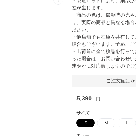
・製造ロットにより、細部形
Next slide
差が生じます。
・商品の色は、撮影時の光や
り、実際の商品と異なる場合
ださい。
・他店舗でも在庫を共有して
場合もございます。予め、ご
・出荷前に全て検品を行って
った場合は、お問い合わせい
速やかに対応致しますのでご
ご注文確定か
5,390
円
サイズ
S
M
L
カラー