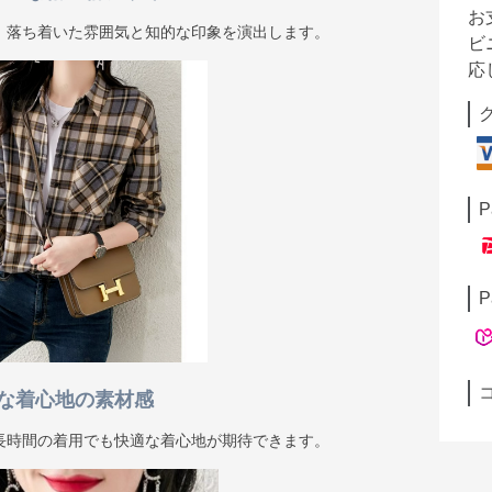
お
、落ち着いた雰囲気と知的な印象を演出します。
ビ
応
P
P
な着心地の素材感
長時間の着用でも快適な着心地が期待できます。