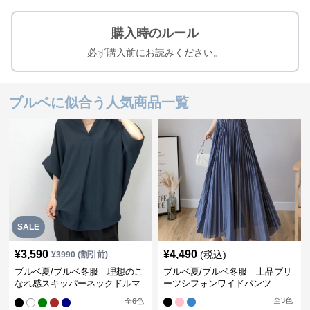
購入時のルール
必ず購入前にお読みください。
ブルベに似合う人気商品一覧
SALE
¥
3,590
¥
4,490
(税込)
¥
3990
(割引前)
ブルベ夏/ブルベ冬服 理想のこ
ブルベ夏/ブルベ冬服 上品プリ
なれ感スキッパーネックドルマ
ーツシフォンワイドパンツ
ン袖ブラウス
全
3
色
全
6
色