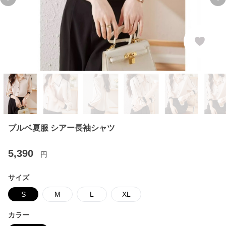
Previous slide
Ne
ブルベ夏服 シアー長袖シャツ
5,390
円
サイズ
S
M
L
XL
カラー