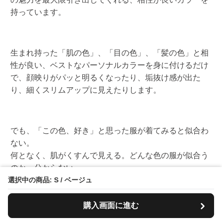
持っています。
生まれ持った「肌の色」、「目の色」、「髪の色」と相
性が良い、ベストなパーソナルカラーを身に付けるだけ
で、顔映りがパッと明るくなったり、垢抜け感が出た
り、細くスリムアップに見えたりします。
でも、「この色、好き」と思った服が着てみると似合わ
ない。
何となく、肌がくすんで見える。どんな色の服が似合う
のか、分からない。
という声を数多くいただきました。
選択中の商品: S / ベージュ
購入画面に進む
そこで、「ブルベ夏・ブルベ冬さんに徹底して寄り添っ