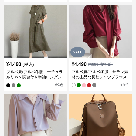
SALE
¥
4,490
¥
4,490
(税込)
¥
4990
(割引前)
ブルベ夏/ブルベ冬服 ナチュラ
ブルベ夏/ブルベ冬服 サテン素
ルリネン調襟付き半袖ロングシ
材の上品な長袖シャツブラウス
ャツワンピース
全
5
色
全
3
色