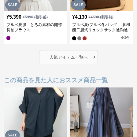
SALE
SALE
¥
5,390
¥
4,130
¥
5990
(割引前)
¥
4590
(割引前)
ブルベ夏服 とろみ素材の開襟
ブルベ夏/ブルベ冬バッグ 多機
長袖ブラウス
能二層式リュックサック通勤通
学対応型
全
3
色
›
人気アイテム一覧へ
この商品を見た人におススメ商品一覧
SALE