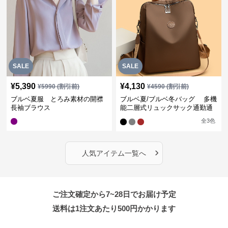
SALE
SALE
¥
5,390
¥
4,130
¥
5990
(割引前)
¥
4590
(割引前)
ブルベ夏服 とろみ素材の開襟
ブルベ夏/ブルベ冬バッグ 多機
長袖ブラウス
能二層式リュックサック通勤通
学対応型
全
3
色
›
人気アイテム一覧へ
ご注文確定から7~28日でお届け予定
送料は1注文あたり
500
円かかります