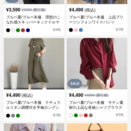
¥
3,590
¥
4,490
(税込)
¥
3990
(割引前)
ブルベ夏/ブルベ冬服 理想のこ
ブルベ夏/ブルベ冬服 上品プリ
なれ感スキッパーネックドルマ
ーツシフォンワイドパンツ
ン袖ブラウス
全
3
色
全
6
色
SALE
¥
4,490
¥
4,490
(税込)
¥
4990
(割引前)
ブルベ夏/ブルベ冬服 ナチュラ
ブルベ夏/ブルベ冬服 サテン素
ルリネン調襟付き半袖ロングシ
材の上品な長袖シャツブラウス
ャツワンピース
全
5
色
全
3
色