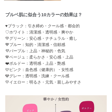
ブルベ肌に似合う10カラーの効果は？
♥ブラック：引き締め・クール感・都会的
♡ホワイト：清潔感・透明感・爽やか
💚グリーン：安心感・ナチュラル・癒し
💙ブルー：知的・清潔感・信頼感
💜パープル：上品・神秘的・色気
🤎ベージュ：柔らかさ・安心感・上品
❤️ボルドー：透明感・上品・艶感
🩷ピンク：血色感（健康的）・女性感
🩶グレー：透明感・洗練・クール感
💛イエロー：明るさ・元気・親しみやすさ